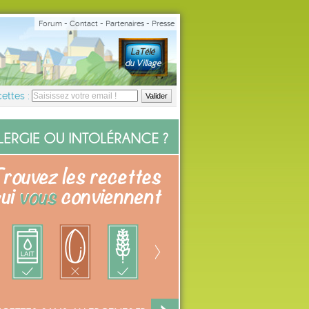
Forum
-
Contact
-
Partenaires
-
Presse
ettes :