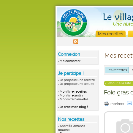
Mes recettes
Connexion
Mes recet
Me connecter
Les recettes
L
Je participe !
Je propose une recette
< Retour à la liste
Je propose une astuce
Foie gras 
Mon livre recettes
Mon livre jardin
Mon livre bien-être
Imprimer
Je crée mon blog !
Nos recettes
Apéritifs, amuses
bouche