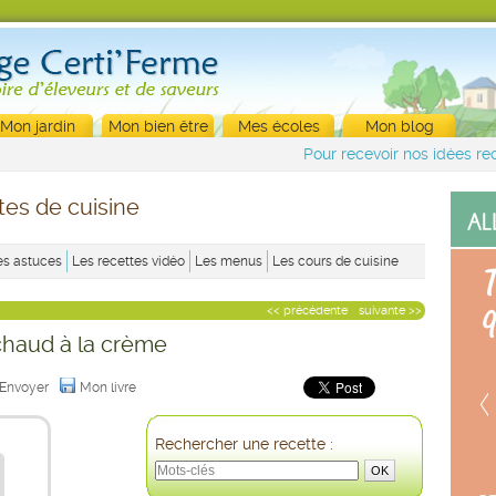
Mon jardin
Mon bien être
Mes écoles
Mon blog
Pour recevoir nos idées rec
tes de cuisine
es astuces
Les recettes vidéo
Les menus
Les cours de cuisine
<< précédente
suivante >>
chaud à la crème
Envoyer
Mon livre
Rechercher une recette :