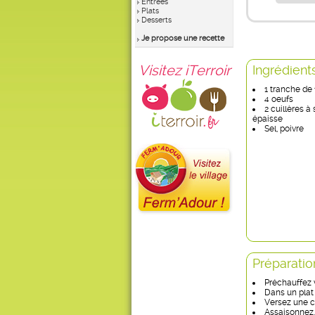
Entrées
Plats
Desserts
Je propose une recette
Visitez iTerroir
Ingrédient
1 tranche de
4 oeufs
2 cuillères 
épaisse
Sel, poivre
Préparatio
Préchauffez v
Dans un plat 
Versez une c
Assaisonnez.