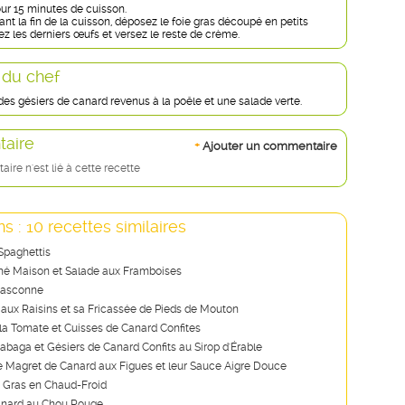
ur 15 minutes de cuisson.
nt la fin de la cuisson, déposez le foie gras découpé en petits
z les derniers œufs et versez le reste de crème.
 du chef
es gésiers de canard revenus à la poêle et une salade verte.
aire
+
Ajouter un commentaire
re n'est lié à cette recette
s : 10 recettes similaires
Spaghettis
é Maison et Salade aux Framboises
Gasconne
 aux Raisins et sa Fricassée de Pieds de Mouton
la Tomate et Cuisses de Canard Confites
abaga et Gésiers de Canard Confits au Sirop d'Érable
e Magret de Canard aux Figues et leur Sauce Aigre Douce
 Gras en Chaud-Froid
anard au Chou Rouge