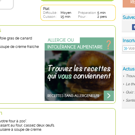
Plat
Difficulté :
Moyen
Préparation :
5 min
Cuisson :
15 min
Pour :
2 pers
Suive
s
 foie gras de canard
Inscri
à soupe de crème fraîche
Actus
Trouv
Le th
Quiz 
Santé
n
otre four à 200°.
allant au four, cassez deux œufs.
uillère à soupe de crème.