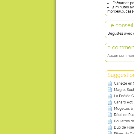
Enfournez po
5 minutes ava
morceaux, casse
Le conseil
Dégustez avec d
0 comment
Aucun commentai
Suggestion
Canette en 
Magret Séch
La Poêlée 
Canard Rôti
Mogettes à 
Rösti de Rut
Boulettes d
Duo de Foie
Pilons de C