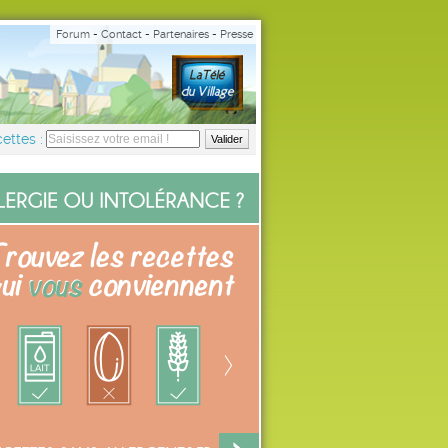
Forum
-
Contact
-
Partenaires
-
Presse
ettes :