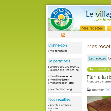
Mes recettes
Connexion
Mes recet
Me connecter
Les recettes
L
Je participe !
Je propose une recette
< Retour à la liste
Je propose une astuce
Flan à la r
Mon livre recettes
Mon livre jardin
Proposée par
chant
Mon livre bien-être
Je crée mon blog !
Imprimer
Nos recettes
Apéritifs, amuses
bouche