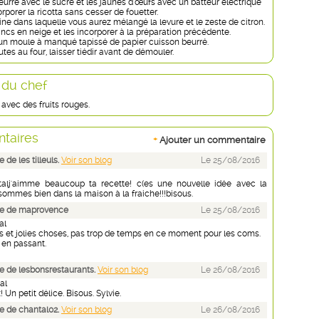
eurre avec le sucre et les jaunes d'œufs avec un batteur électrique
orporer la ricotta sans cesser de fouetter.
rine dans laquelle vous aurez mélangé la levure et le zeste de citron.
ancs en neige et les incorporer à la préparation précédente.
un moule à manqué tapissé de papier cuisson beurré.
tes au four, laisser tiédir avant de démouler.
 du chef
id avec des fruits rouges.
taires
+
Ajouter un commentaire
de les tilleuls.
Voir son blog
Le 25/08/2016
talj'aimme beaucoup ta recette! c(es une nouvelle idée avec la
sommes bien dans la maison à la fraiche!!!bisous.
e de maprovence
Le 25/08/2016
al
 et jolies choses, pas trop de temps en ce moment pour les coms.
 en passant.
 de lesbonsrestaurants.
Voir son blog
Le 26/08/2016
al
 Un petit délice. Bisous. Sylvie.
 de chantal02.
Voir son blog
Le 26/08/2016