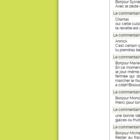
Bonjour Sylvie
Avec le zeste d
Le commentaire
Chantal
oui cette cuis
ta recette est 
Le commentaire
Annick
C'est certain 
tu prendras be
Le commentaire
Bonjour Mari
En ce moment,
le jour-même..
fermée qui do
marcher le fou
à côté!!!Bisou
Le commentaire
Bonjour Moni
Merci pour ton
Le commentair
une bonne idée
glaces ou fruits 
Le commentaire
Bonjour Michè
Rester au frai