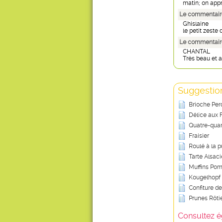
matin; on appr
Le commentaire
Ghislaine
le petit zeste
Le commentair
CHANTAL
Très beau et a
Suggestion
Brioche Per
Délice aux 
Quatre-quar
Fraisier
Roulé à la 
Tarte Alsac
Muffins Po
Kougelhopf 
Confiture de
Prunes Rôt
Consultez é