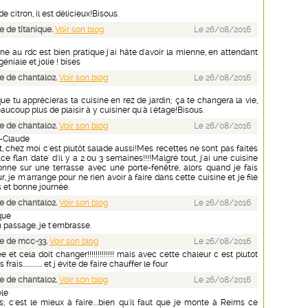
e citron, il est délicieux!Bisous.
 de titanique.
Voir son blog
Le 26/08/2016
ine au rdc est bien pratique j'ai hâte d'avoir la mienne, en attendant
géniale et jolie ! bises
 de chantal02.
Voir son blog
Le 26/08/2016
que tu apprécieras ta cuisine en rez de jardin; ça te changera la vie,
aucoup plus de plaisir à y cuisiner qu'à l'étage!Bisous.
 de chantal02.
Voir son blog
Le 26/08/2016
e-Claude
 chez moi c'est plutôt salade aussi!Mes recettes ne sont pas faites
ce flan 'date' d'il y a 2 ou 3 semaines!!!!Malgré tout, j'ai une cuisine
nne sur une terrasse avec une porte-fenêtre, alors quand je fais
r, je m'arrange pour ne rien avoir à faire dans cette cuisine et je file
s et bonne journée.
 de chantal02.
Voir son blog
Le 26/08/2016
que
 passage, je t'embrasse.
e de mcc-33.
Voir son blog
Le 26/08/2016
 et cela doit changer!!!!!!!!!!!!! mais avec cette chaleur c est plutot
frais.............. et j évite de faire chauffer le four
 de chantal02.
Voir son blog
Le 26/08/2016
le
s; c'est le mieux à faire....bien qu'il faut que je monte à Reims ce