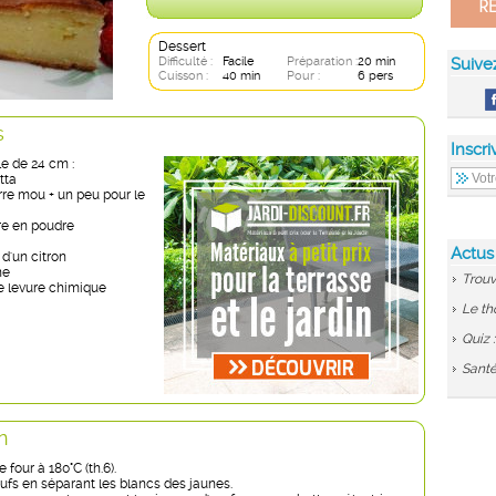
Dessert
Difficulté :
Facile
Préparation :
20 min
Suive
Cuisson :
40 min
Pour :
6 pers
s
Inscri
e de 24 cm :
tta
rre mou + un peu pour le
re en poudre
Actus
 d'un citron
ne
Trouv
e levure chimique
Le th
Quiz 
Santé
n
 four à 180°C (th.6).
ufs en séparant les blancs des jaunes.