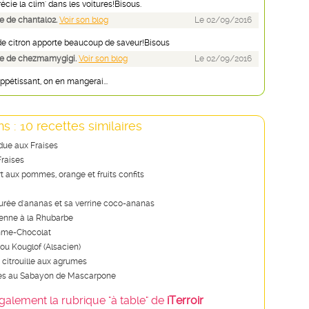
écie la clim' dans les voitures!Bisous.
 de chantal02.
Voir son blog
Le 02/09/2016
 de citron apporte beaucoup de saveur!Bisous
e de chezmamygigi.
Voir son blog
Le 02/09/2016
ppétissant, on en mangerai...
s : 10 recettes similaires
due aux Fraises
Fraises
t aux pommes, orange et fruits confits
purée d'ananas et sa verrine coco-ananas
ienne à la Rhubarbe
mme-Chocolat
ou Kouglof (Alsacien)
 citrouille aux agrumes
ies au Sabayon de Mascarpone
galement la rubrique "à table" de
iTerroir