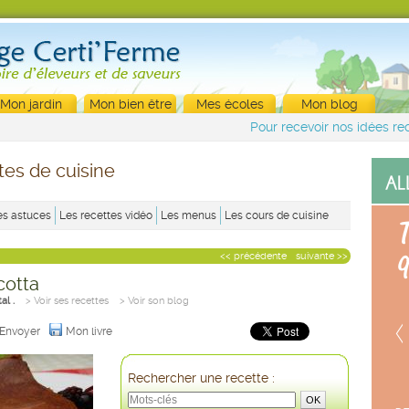
Mon jardin
Mon bien être
Mes écoles
Mon blog
Pour recevoir nos idées rec
tes de cuisine
es astuces
Les recettes vidéo
Les menus
Les cours de cuisine
<< précédente
suivante >>
icotta
al .
> Voir ses recettes
> Voir son blog
Envoyer
Mon livre
Rechercher une recette :