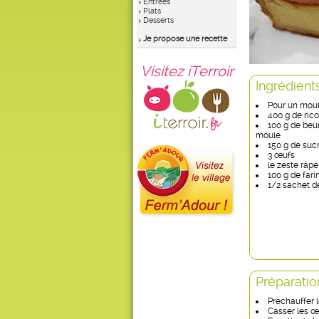
Entrées
Plats
Desserts
Je propose une recette
Visitez iTerroir
Ingrédient
Pour un moul
400 g de rico
100 g de beu
moule
150 g de suc
3 œufs
le zeste râpé
100 g de fari
1/2 sachet d
Préparatio
Préchauffer le
Casser les œ