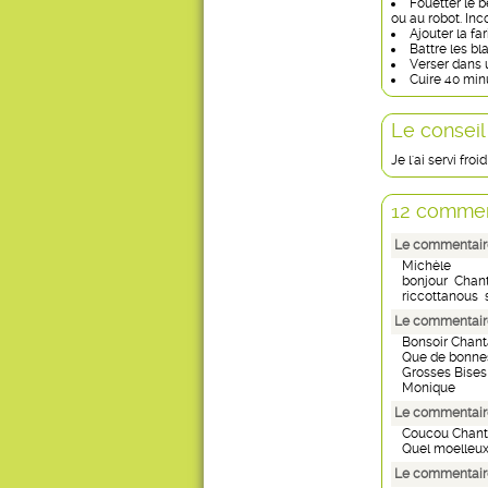
Fouetter le b
ou au robot. Inc
Ajouter la fa
Battre les bl
Verser dans 
Cuire 40 minu
Le conseil
Je l'ai servi fro
12 commen
Le commentaire 
Michèle
bonjour Chan
riccottanous 
Le commentair
Bonsoir Chant
Que de bonnes
Grosses Bises
Monique
Le commentaire
Coucou Chant
Quel moelleux!
Le commentaire