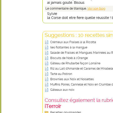
ai jamais gouté. Bisous
Le commentaire de titanique.
Voir son blog
Sylvie
la Corse doit etre fiere quelle réussite ! 
Suggestions : 10 recettes sim
Crémeux aux Fraises à la Ricotta
Iles flottantes à la mangue
Salade de Fraises et Mangues Marinées au
Biscuits de Noël à l'Orange
Gâteau de Rhubarbe façon Lorraine
Riz au Lait d’Amande et Caramel de Mirabell
Tarte au Potiron
Brownies aux Noix et Noisettes
Muffins Poires, Cannelle et Noix en Crumble 
Gâteaux aux noix
Consultez également la rubriq
iTerroir
Recettes gourmandes