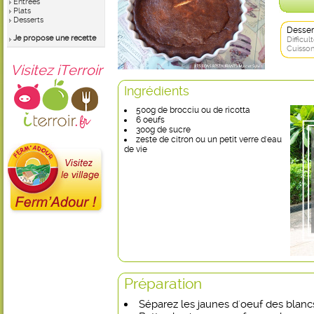
Entrées
Plats
Desserts
Desser
Je propose une recette
Difficult
Cuisson
Visitez iTerroir
Ingrédients
500g de brocciu ou de ricotta
6 oeufs
300g de sucre
zeste de citron ou un petit verre d'eau
de vie
Préparation
Séparez les jaunes d'oeuf des blanc