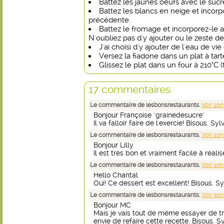
Battez les jaunes oeufs avec le sucr
Battez les blancs en neige et incorp
précédente.
Battez le fromage et incorporez-le
N'oubliez pas d'y ajouter ou le zeste de 
J'ai choisi d'y ajouter de l'eau de vie
Versez la fiadone dans un plat à tar
Glissez le plat dans un four à 210°C 
17 commentaires
Le commentaire de lesbonsrestaurants.
Voir son
Bonjour Françoise "grainedesucre"
Il va falloir faire de l'exercie! Bisous. Sylv
Le commentaire de lesbonsrestaurants.
Voir son
Bonjour Lilly
Il est très bon et vraiment facile à réalis
Le commentaire de lesbonsrestaurants.
Voir son
Hello Chantal
Oui! Ce dessert est excellent! Bisous. Sy
Le commentaire de lesbonsrestaurants.
Voir son
Bonjour MC
Mais je vais tout de même essayer de tr
envie de refaire cette recette. Bisous. Sy