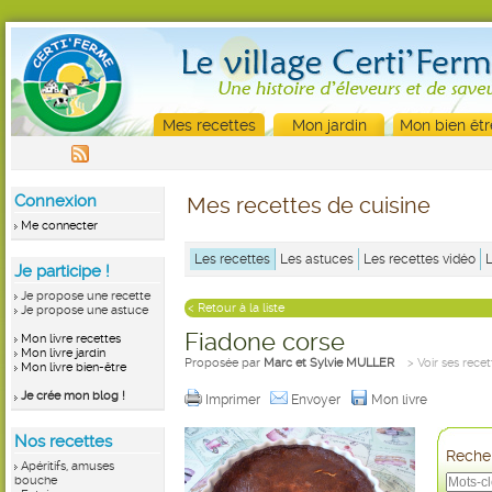
Mes recettes
Mon jardin
Mon bien êtr
Connexion
Mes recettes de cuisine
Me connecter
Les recettes
Les astuces
Les recettes vidéo
Je participe !
Je propose une recette
< Retour à la liste
Je propose une astuce
Fiadone corse
Mon livre recettes
Mon livre jardin
Proposée par
Marc et Sylvie MULLER
> Voir ses recet
Mon livre bien-être
Je crée mon blog !
Imprimer
Envoyer
Mon livre
Nos recettes
Recher
Apéritifs, amuses
bouche