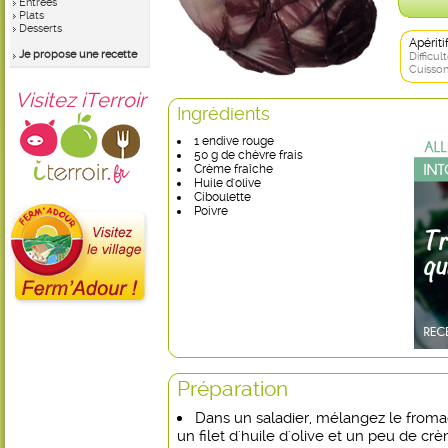
Entrées
Plats
Desserts
Apérit
Je propose une recette
Difficult
Cuisson
Visitez iTerroir
Ingrédients
1 endive rouge
50 g de chèvre frais
Crème fraîche
Huile d'olive
Ciboulette
Poivre
Préparation
Dans un saladier, mélangez le from
un filet d'huile d'olive et un peu de cr