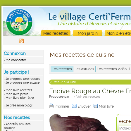
Mes recettes
Mon jardin
Mon bien êtr
Connexion
Mes recettes de cuisine
Me connecter
Les recettes
Les astuces
Les recettes vidéo
Je participe !
Je propose une recette
< Retour à la liste
Je propose une astuce
Endive Rouge au Chèvre Fr
Mon livre recettes
Mon livre jardin
Proposée par
> Voir ses recettes
Mon livre bien-être
Je crée mon blog !
Imprimer
Envoyer
Mon livre
Nos recettes
Recher
Apéritifs, amuses
bouche