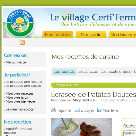
Mes recettes
Mon jardin
Mon bien êtr
Connexion
Mes recettes de cuisine
Me connecter
Les recettes
Les astuces
Les recettes vidéo
Je participe !
Je propose une recette
< Retour à la liste
Je propose une astuce
Écrasée de Patates Douces
Mon livre recettes
Mon livre jardin
Proposée par
Mary Saint-Leu
> Voir ses recettes
> 
Mon livre bien-être
Je crée mon blog !
Imprimer
Envoyer
Mon livre
Nos recettes
Recher
Apéritifs, amuses
bouche