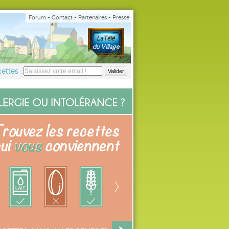
Forum
-
Contact
-
Partenaires
-
Presse
ettes :