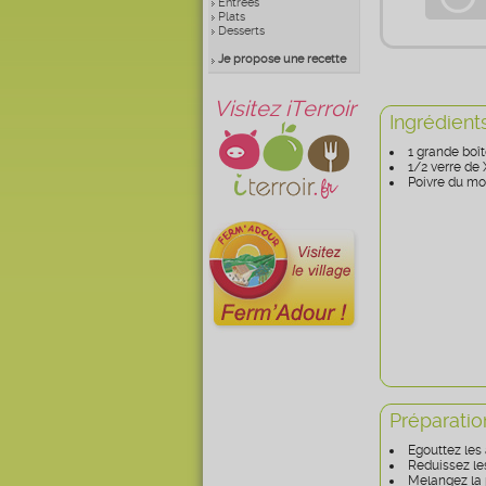
Entrées
Plats
Desserts
Je propose une recette
Visitez iTerroir
Ingrédient
1 grande boît
1/2 verre de
Poivre du mo
Préparatio
Egouttez les 
Reduissez les
Melangez la 