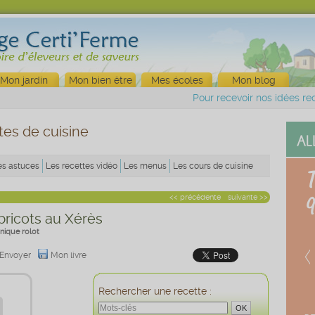
Mon jardin
Mon bien être
Mes écoles
Mon blog
Pour recevoir nos idées rec
tes de cuisine
es astuces
Les recettes vidéo
Les menus
Les cours de cuisine
<< précédente
suivante >>
ricots au Xérès
nique rolot
Envoyer
Mon livre
Rechercher une recette :