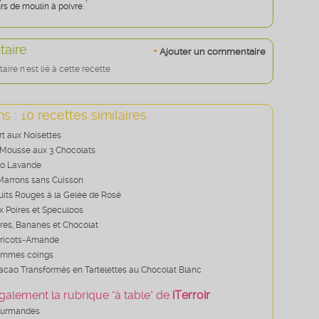
rs de moulin à poivre.
aire
+
Ajouter un commentaire
re n'est lié à cette recette
s : 10 recettes similaires
t aux Noisettes
 Mousse aux 3 Chocolats
co Lavande
Marrons sans Cuisson
its Rouges à la Gelée de Rosé
x Poires et Speculoos
res, Bananes et Chocolat
bricots-Amande
pommes coings
acao Transformés en Tartelettes au Chocolat Blanc
galement la rubrique "à table" de
iTerroir
ourmandes