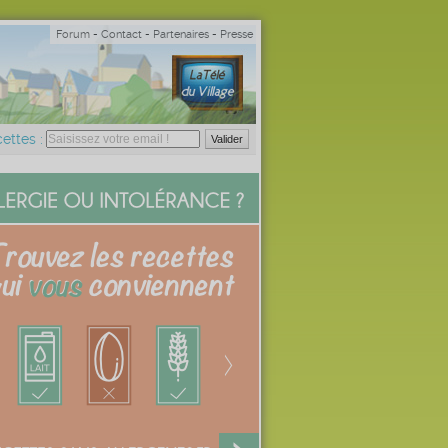
Forum
-
Contact
-
Partenaires
-
Presse
ettes :