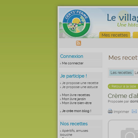
Mes recettes
Connexion
Mes recet
Me connecter
Les recettes
L
Je participe !
Je propose une recette
< Retour à la liste
Je propose une astuce
Crème d'ab
Mon livre recettes
Mon livre jardin
Proposée par
domi
Mon livre bien-être
Je crée mon blog !
Imprimer
Nos recettes
Apéritifs, amuses
bouche