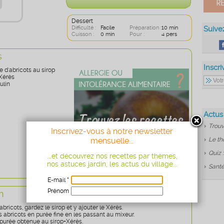
Dessert
Difficulté :
Facile
Préparation :
10 min
Suive
Cuisson :
0 min
Pour :
4 pers
s
Inscri
e d'abricots au sirop
 Xérès
ulin
Actus
Trouv
Inscrivez-vous à notre newsletter
mensuelle...
Le th
Quiz 
...et découvrez nos recettes par thèmes,
nos astuces jardin, les actus du village...
Santé
E-mail *
Prénom
n
Age
* obligatoire
abricots, gardez le sirop et y ajouter le Xérès.
 abricots en purée fine en les passant au mixeur.
purée obtenue au sirop+Xérès.