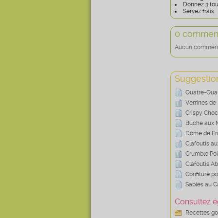
Donnez 3 tou
Servez frais.
0 comment
Aucun commentai
Suggestion
Quatre-Quar
Verrines de
Crispy Cho
Bûche aux 
Dôme de Fru
Clafoutis au
Crumble Poi
Clafoutis A
Confiture 
Sablés au C
Consultez é
Recettes g