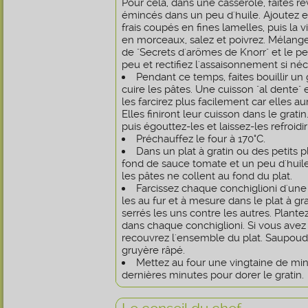
Pour cela, dans une casserole, faites reve
émincés dans un peu d'huile. Ajoutez 
frais coupés en fines lamelles, puis la
en morceaux, salez et poivrez. Mélange
de "Secrets d'arömes de Knorr" et le pers
peu et rectifiez l'assaisonnement si néc
Pendant ce temps, faites bouillir u
cuire les pâtes. Une cuisson "al dente" 
les farcirez plus facilement car elles a
Elles finiront leur cuisson dans le gratin
puis égouttez-les et laissez-les refroidi
Préchauffez le four à 170°C.
Dans un plat à gratin ou des petits p
fond de sauce tomate et un peu d'huile 
les pâtes ne collent au fond du plat.
Farcissez chaque conchiglioni d'une 
les au fur et à mesure dans le plat à gra
serrés les uns contre les autres. Plant
dans chaque conchiglioni. Si vous avez
recouvrez l'ensemble du plat. Saupou
gruyère râpé.
Mettez au four une vingtaine de minu
dernières minutes pour dorer le gratin.