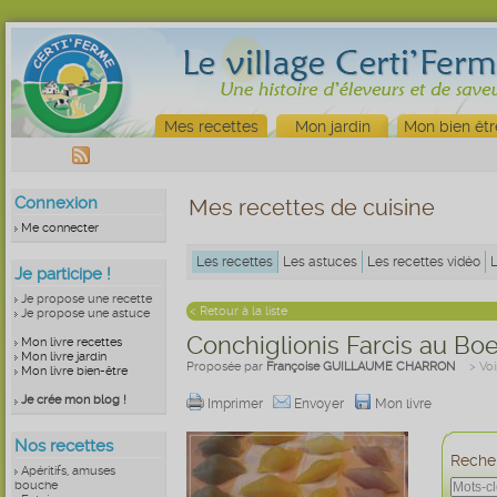
Mes recettes
Mon jardin
Mon bien êtr
Connexion
Mes recettes de cuisine
Me connecter
Les recettes
Les astuces
Les recettes vidéo
Je participe !
Je propose une recette
< Retour à la liste
Je propose une astuce
Conchiglionis Farcis au B
Mon livre recettes
Mon livre jardin
Proposée par
Françoise GUILLAUME CHARRON
> Voi
Mon livre bien-être
Je crée mon blog !
Imprimer
Envoyer
Mon livre
Nos recettes
Recher
Apéritifs, amuses
bouche