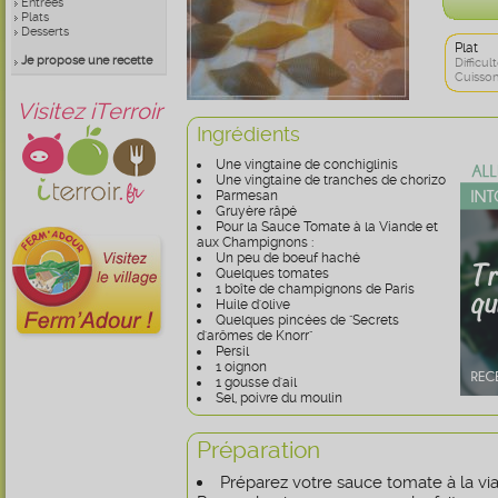
Entrées
Plats
Desserts
Plat
Je propose une recette
Difficult
Cuisson
Visitez iTerroir
Ingrédients
Une vingtaine de conchiglinis
Une vingtaine de tranches de chorizo
Parmesan
Gruyère râpé
Pour la Sauce Tomate à la Viande et
aux Champignons :
Un peu de boeuf haché
Quelques tomates
1 boîte de champignons de Paris
Huile d'olive
Quelques pincées de "Secrets
d'arômes de Knorr"
Persil
1 oignon
1 gousse d'ail
Sel, poivre du moulin
Préparation
Préparez votre sauce tomate à la v