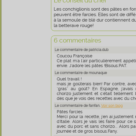
Le conseil du chef
Les conchiglionis sont des pâtes en fo
peuvent être farcies. Elles sont de diff
à la semoule de blé dur contiennent du
la betterave rouge!
6 commentaires
Le commentaire de patricia.dub
Coucou Françoise
Ce plat m'a l'air particulièrement appét
envie. J'adore les pâtes !Bisous.PAT.
Le commentaire de mounaque
Quel travail !
mais je goûterais bien! Par contre, avec
"gras" au goût? En Espagne, j'avai
chorizo justement et c'était tellement l
dès que je vois des recettes avec du chor
Le commentaire de fanfan.
Voir son blog
Pâtes farcies
Merci pour la recette, j'en ai justemen
d'Italie. Alors je vais les faire pour ce
avec du porc et sans chorizo... Alors pa
journée et de gros bisous.Fany.