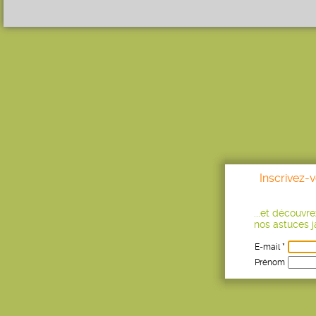
Inscrivez-
...et découvr
nos astuces ja
E-mail *
Prénom
Age