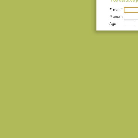
E-mail *
Prénom
Age