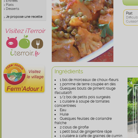
Entrées
Plats
Desserts
Plat
Je propose une recette
Difficult
Cuisson
Visitez iTerroir
Ingrédients
1 bol de morceaux de choux-fleurs
1 pomme de terre coupée en dés
Quelques bouts de piment rouge
(facultatif)
1/2 bol de petits pois surgelés
1 cuillère à soupe de tomates
concentrées
Eau
Huile
Quelques feuilles de coriandre
fraîche
2 clous de girofle
1 petit bout de gingembre râpé
1 cuillère à café de graines de cumin