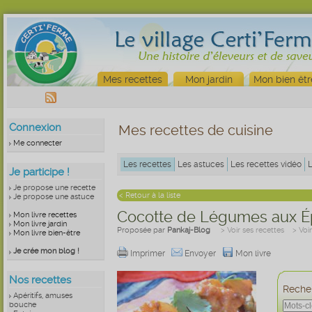
Mes recettes
Mon jardin
Mon bien êtr
Connexion
Mes recettes de cuisine
Me connecter
Les recettes
Les astuces
Les recettes vidéo
Je participe !
Je propose une recette
< Retour à la liste
Je propose une astuce
Cocotte de Légumes aux Ép
Mon livre recettes
Mon livre jardin
Proposée par
Pankaj-Blog
> Voir ses recettes
> Voi
Mon livre bien-être
Je crée mon blog !
Imprimer
Envoyer
Mon livre
Nos recettes
Recher
Apéritifs, amuses
bouche