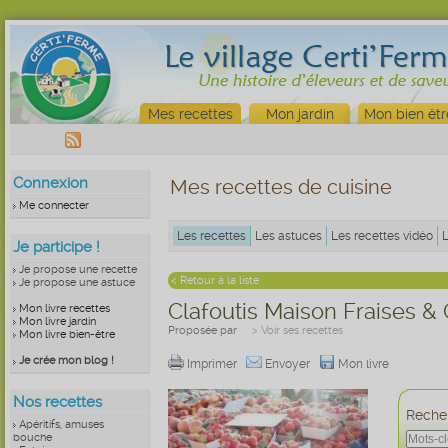
Mes recettes
Mon jardin
Mon bien êtr
Connexion
Mes recettes de cuisine
Me connecter
Les recettes
Les astuces
Les recettes vidéo
Je participe !
Je propose une recette
< Retour à la liste
Je propose une astuce
Clafoutis Maison Fraises & 
Mon livre recettes
Mon livre jardin
Proposée par
> Voir ses recettes
Mon livre bien-être
Je crée mon blog !
Imprimer
Envoyer
Mon livre
Nos recettes
Recher
Apéritifs, amuses
bouche