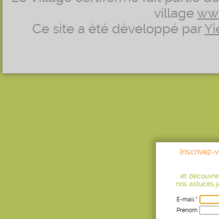
village
ww
Ce site a été développé par
Yi
Inscrivez-
...et découvr
nos astuces ja
E-mail *
Prénom