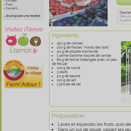
Entrées
Plats
Desserts
Desser
Je propose une recette
Difficult
Cuisson
Visitez iTerroir
Ingrédients
250 g de cerises
200 g de fraises "maras des bois"
50 g de poudre d'amande
1 larme d’arôme naturel de vanille
80 g de farine mélangée avec un peu
de fécule
100 g de sucre
3 œufs
50 g de beurre
100 g de lait
1 pincée de sel
Préparation
Lavez et équeutez les fruits, puis dé
Dans un cul de poule, cassez les œu