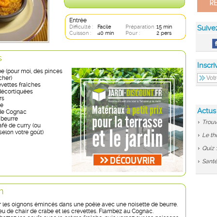
Entrée
Difficulté :
Facile
Préparation :
15 min
Suive
Cuisson :
40 min
Pour :
2 pers
s
Inscri
be (pour moi, des pinces
cher)
vettes fraîches
décortiquées
rs
he
Actus
 de Cognac
 beurre
Trouv
café de curry (ou
selon votre goût)
Le th
Quiz 
Santé
n
ir les oignons émincés dans une poêle avec une noisette de beurre.
eu de chair de crabe et les crevettes. Flambez au Cognac.