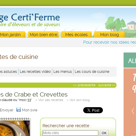
Mon jardin
Mon bien être
Mes écoles
Mon blog
Pour recevoir nos idées rec
tes de cuisine
es astuces
Les recettes vidéo
Les menus
Les cours de cuisine
<< précédente
suivante >>
s de Crabe et Crevettes
e claude ou "mcc-33"
> Voir ses recettes
> Voir son blog
Envoyer
Mon livre
Rechercher une recette :