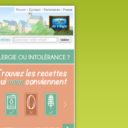
Forum
-
Contact
-
Partenaires
-
Presse
ettes :