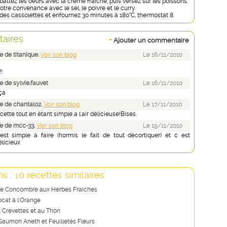
battez les oeufs avec la crème fraîche, puis versez sur les poissons.
tre convenance avec le sel, le poivre et le curry.
des cassolettes et enfournez 30 minutes à 180°C, thermostat 8.
aires
+
Ajouter un commentaire
 de titanique.
Voir son blog
Le 16/11/2010
!!
 de sylvie.fauvet
Le 16/11/2010
ça
 de chantal02.
Voir son blog
Le 17/11/2010
cette tout en étant simple a l'air délicieuse!Bises.
e de mcc-33.
Voir son blog
Le 19/11/2010
est simple à faire (hormis le fait de tout décortiquer) et c est
licieux
s : 10 recettes similaires
e Concombre aux Herbes Fraîches
ocat à l'Orange
 Crevettes et au Thon
Saumon Aneth et Feuilletés Fleurs