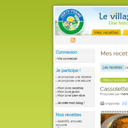
Mes recettes
Connexion
Mes recet
Me connecter
Les recettes
L
Je participe !
Je propose une recette
< Retour à la liste
Je propose une astuce
Cassolette
Mon livre recettes
Mon livre jardin
Proposée par
mari
Mon livre bien-être
Je crée mon blog !
Imprimer
Nos recettes
Apéritifs, amuses
bouche