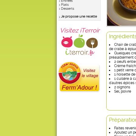
Entrées
Plats
Desserts
Je propose une recette
Visitez iTerroir
Ingrédient
Chair de cra
de crabe à éplu
Quelques cre
préalablement 
2 oeufs entie
Crème fraîc
1 petit verre
1 noisette de
1 cuillère à 
d'autres épices 
2 oignons
Sel, poivre
Préparatio
Faites reven
Ajoutez un p