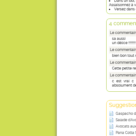
Dans un bol, 
Assaisonnez à vo
Versez dans 
4 comment
Le commentaire
sa aussi
un délice !!!!!!!!
Le commentaire
bien bon tout 
Le commentaire
Cette petite re
Le commentair
c est vrai c 
absolument dé
Suggestion
Gaspacho d
Salade d'Av
Avocats aux
Pana Cotta 