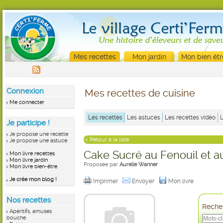
Mes recettes
Mon jardin
Mon bien êtr
Connexion
Mes recettes de cuisine
Me connecter
Les recettes
Les astuces
Les recettes vidéo
Je participe !
Je propose une recette
< Retour à la liste
Je propose une astuce
Cake Sucré au Fenouil et au
Mon livre recettes
Mon livre jardin
Proposée par
Aurelie Wanner
Mon livre bien-être
Je crée mon blog !
Imprimer
Envoyer
Mon livre
Nos recettes
Recher
Apéritifs, amuses
bouche