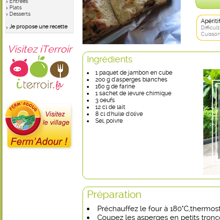
Entrées
Plats
Desserts
Apérit
Je propose une recette
Difficult
Cuisson
Visitez iTerroir
Ingrédients
1 paquet de jambon en cube
200 g d'asperges blanches
160 g de farine
1 sachet de levure chimique
3 oeufs
12 cl de lait
8 cl d'huile d'olive
Sel, poivre
Préparation
Préchauffez le four à 180°C,thermost
Coupez les asperges en petits tronç