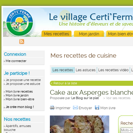
Mes recettes
Mon jardin
Mon bien êtr
Connexion
Mes recettes de cuisine
Me connecter
Les recettes
Les astuces
Les recettes vidéo
Je participe !
Je propose une recette
< Retour à la liste
Je propose une astuce
Cake aux Asperges blanch
Mon livre recettes
Mon livre jardin
Proposée par
Le Blog sur le plat
> Voir ses recettes
Mon livre bien-être
Je crée mon blog !
Imprimer
Envoyer
Mon livre
Nos recettes
Recher
Apéritifs, amuses
bouche