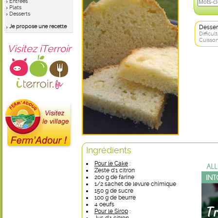
Entrées
Plats
Desserts
Je propose une recette
Desser
Difficult
Cuisson
Visitez iTerroir
Ingrédients
Pour le Cake
:
Zeste d'1 citron
200 g de farine
1/2 sachet de levure chimique
150 g de sucre
100 g de beurre
4 oeufs
Pour le Sirop
: