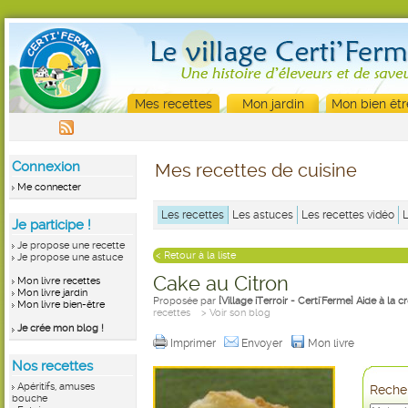
Mes recettes
Mon jardin
Mon bien êtr
Connexion
Mes recettes de cuisine
Me connecter
Les recettes
Les astuces
Les recettes vidéo
Je participe !
Je propose une recette
< Retour à la liste
Je propose une astuce
Cake au Citron
Mon livre recettes
Mon livre jardin
Proposée par
[Village iTerroir - Certi'Ferme] Aide à la 
Mon livre bien-être
recettes
> Voir son blog
Je crée mon blog !
Imprimer
Envoyer
Mon livre
Nos recettes
Apéritifs, amuses
Recher
bouche