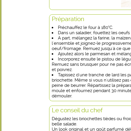
Préparation
Préchauffez le four à 180°C.
Dans un saladier, fouettez les oeufs
A part, mélangez la farine, la maïzen
l'ensemble et joignez-le progressive
oeuf/fromage. Remuez jusqu'à ce que l
Ajoutez alors le parmesan et mélan
Incorporez ensuite le pistou de légu
Remuez sans brusquer pour ne pas écr
et poivrez.
Tapissez d'une tranche de lard les 
briochette. Même si vous n'utilisez pas
peine de beurrer. Répartissez la prépa
moule et enfournez pendant 30 minutes.
démouler.
Le conseil du chef
Dégustez les briochettes tièdes ou fr
belle salade.
Un look original et un goût parfumé dé