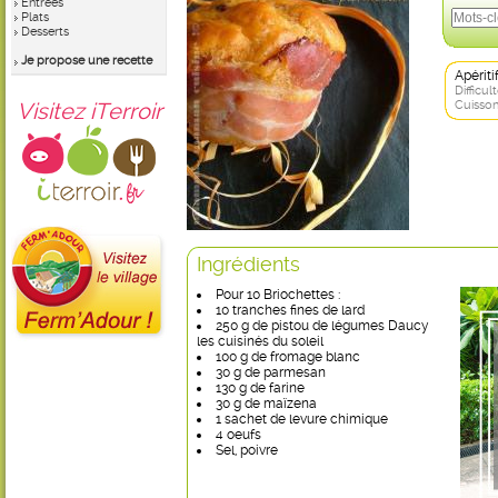
Entrées
Plats
Desserts
Je propose une recette
Apérit
Difficult
Visitez iTerroir
Cuisson
Ingrédients
Pour 10 Briochettes :
10 tranches fines de lard
250 g de pistou de légumes Daucy
les cuisinés du soleil
100 g de fromage blanc
30 g de parmesan
130 g de farine
30 g de maïzena
1 sachet de levure chimique
4 oeufs
Sel, poivre