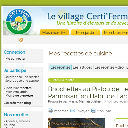
Mes recettes
Mon jardin
Mon bien êtr
Connexion
Mes recettes de cuisine
Me connecter
Les recettes
Les astuces
Les recettes vidéo
Je participe !
Je propose une recette
< Retour à la liste
Je propose une astuce
Briochettes au Pistou de 
Mon livre recettes
Mon livre jardin
Parmesan, en Habit de Lar
Mon livre bien-être
Proposée par
Miam… Maman cuisine
> Voir ses recett
Je crée mon blog !
Imprimer
Envoyer
Mon livre
Nos recettes
Apéritifs, amuses
bouche
Recher