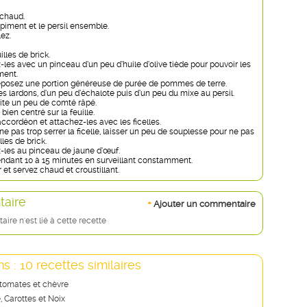
chaud.
e piment et le persil ensemble.
lez.
illes de brick.
les avec un pinceau d’un peu d’huile d’olive tiède pour pouvoir les
ment.
éposez une portion généreuse de purée de pommes de terre.
 lardons, d’un peu d’échalote puis d’un peu du mixe au persil.
ite un peu de comté râpé.
 bien centré sur la feuille.
accordéon et attachez-les avec les ficelles.
ne pas trop serrer la ficelle, laisser un peu de souplesse pour ne pas
lles de brick.
les au pinceau de jaune d’œuf.
ndant 10 à 15 minutes en surveillant constamment.
 et servez chaud et croustillant.
aire
+
Ajouter un commentaire
re n'est lié à cette recette
s : 10 recettes similaires
 tomates et chèvre
, Carottes et Noix