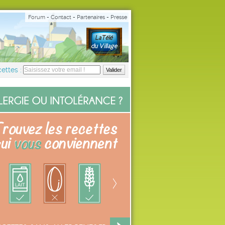
Forum
-
Contact
-
Partenaires
-
Presse
ettes :