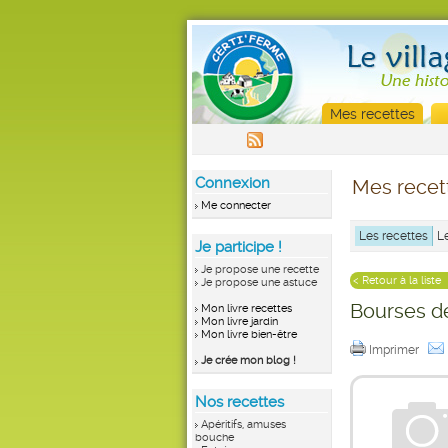
Mes recettes
Connexion
Mes recet
Me connecter
Les recettes
L
Je participe !
Je propose une recette
< Retour à la liste
Je propose une astuce
Bourses d
Mon livre recettes
Mon livre jardin
Mon livre bien-être
Imprimer
Je crée mon blog !
Nos recettes
Apéritifs, amuses
bouche