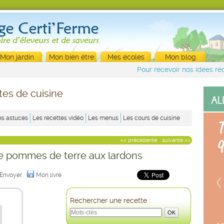
Mon jardin
Mon bien être
Mes écoles
Mon blog
Pour recevoir nos idées rec
tes de cuisine
es astuces
Les recettes vidéo
Les menus
Les cours de cuisine
<< précédente
suivante >>
e pommes de terre aux lardons
Envoyer
Mon livre
Rechercher une recette :