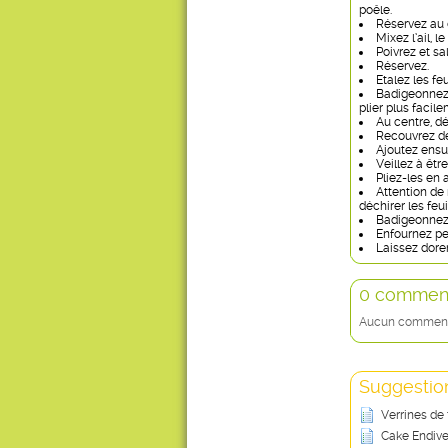
poêle.
Réservez au 
Mixez l’ail, l
Poivrez et sa
Réservez.
Etalez les feu
Badigeonnez-
plier plus facile
Au centre, d
Recouvrez des
Ajoutez ensu
Veillez à être
Pliez-les en 
Attention de 
déchirer les feui
Badigeonnez-
Enfournez pe
Laissez dorer
0 comment
Aucun commentai
Suggestion
Verrines de
Cake Endive