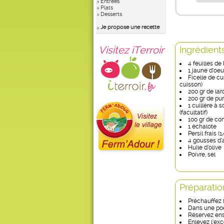
Entrées
Plats
Desserts
Je propose une recette
Visitez iTerroir
Ingrédient
4 feuilles de 
1 jaune d’oeu
Ficelle de cu
cuisson)
200 gr de la
200 gr de pu
1 cuillère à
(facultatif)
100 gr de co
1 échalote
Persil frais (
4 gousses d’a
Huile d’olive
Poivre, sel
Préparatio
Préchauffez l
Dans une poêl
Réservez ens
Enlevez l’ex