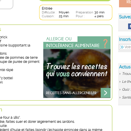
Entrée
Difficulté :
Moyen
Préparation :
30 min
Cuisson :
25 min
Pour :
4 pers
Suive
s
brick
Inscri
f
isine (supportant la
rdons
rée de pommes de terre
 soupe de purée de piment
Actus
mté râpé
Trouv
1/2 botte)
Le th
il
Quiz 
Santé
n
e four à 180°.
e, faîtes suer et dorer légèrement les lardons.
uite.
cédent d’huile et faîtes blondir l’échalote émincée dans la même