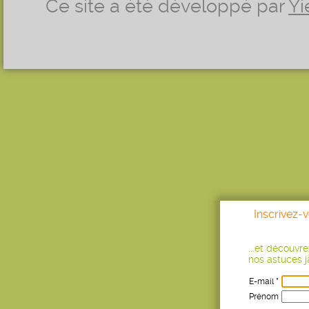
Ce site a été développé par
Yi
Inscrivez-
...et découvr
nos astuces ja
E-mail *
Prénom