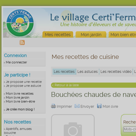
Mes recettes
Mon jardin
Mon bien êtr
Connexion
Mes recettes de cuisine
Me connecter
Les recettes
Les astuces
Les recettes vidéo
Je participe !
Je propose une recette
< Retour à la liste
Je propose une astuce
Bouchées chaudes de navet
Mon livre recettes
Mon livre jardin
Mon livre bien-être
Imprimer
Envoyer
Mon livre
Je crée mon blog !
Nos recettes
Recher
Apéritifs, amuses
bouche