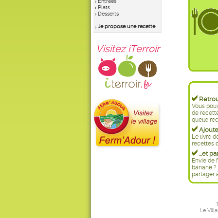
Entrées
Plats
Desserts
Je propose une recette
Visitez iTerroir
Retrouv
Vous pouv
de recett
quelle rec
Ajoutez
Le livre d
recettes d
...et pa
Envie de f
banane ? 
partager 
T
Le Vill