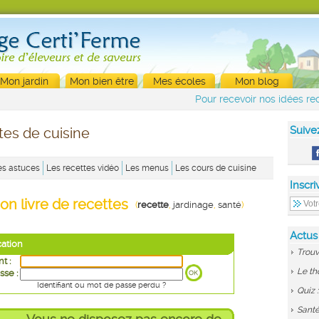
Mon jardin
Mon bien être
Mes écoles
Mon blog
Pour recevoir nos idées rec
Suive
tes de cuisine
es astuces
Les recettes vidéo
Les menus
Les cours de cuisine
Inscri
on livre de recettes
(
recette
,
jardinage
,
santé
)
Actus
cation
Trouv
nt :
Le th
sse :
Identifiant ou mot de passe perdu ?
Quiz 
Santé