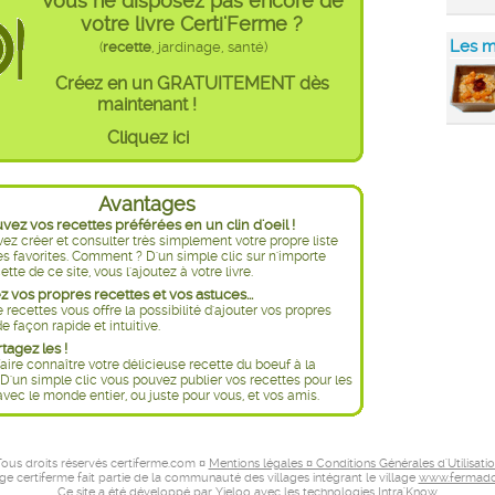
Vous ne disposez pas encore de
votre livre Certi'Ferme ?
Les m
(
recette
, jardinage, santé)
Créez en un GRATUITEMENT dès
maintenant !
Cliquez ici
Avantages
ez vos recettes préférées en un clin d'oeil !
ez créer et consulter très simplement votre propre liste
es favorites. Comment ? D'un simple clic sur n'importe
ette de ce site, vous l'ajoutez à votre livre.
 vos propres recettes et vos astuces...
e recettes vous offre la possibilité d'ajouter vos propres
e façon rapide et intuitive.
rtagez les !
aire connaître votre délicieuse recette du boeuf à la
D'un simple clic vous pouvez publier vos recettes pour les
avec le monde entier, ou juste pour vous, et vos amis.
ous droits réservés certiferme.com ¤
Mentions légales ¤ Conditions Générales d'Utilisati
age certiferme fait partie de la communauté des villages intégrant le village
www.fermado
Ce site a été développé par
Yieloo
avec les technologies
Intra'Know