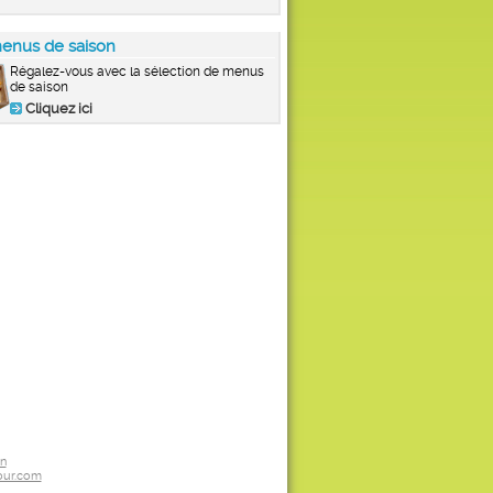
enus de saison
Régalez-vous avec la sélection de menus
de saison
Cliquez ici
on
ur.com