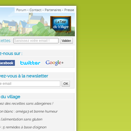
Forum
-
Contact
-
Partenaires
-
Presse
ettes :
z-nous sur :
vez-vous à la newsletter
 du village
ez des recettes sans allergènes !
on blanc : oméga3 et bonne humeur
: l'alimentation sans gluten
 : 5 remèdes à base d'oignon