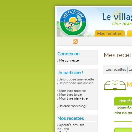
Mes recettes
Connexion
Mes recet
Me connecter
Les recettes
L
Je participe !
Je propose une recette
M
Je propose une astuce
Mon livre recettes
Mon livre jardin
Mon livre bien-être
Identifi
Je crée mon blog !
Identifia
Mot de pa
Nos recettes
Apéritifs, amuses
bouche