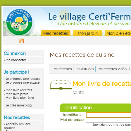
Mes recettes
Mon jardin
Mon bien êtr
Connexion
Mes recettes de cuisine
Me connecter
Les recettes
Les astuces
Les recettes vidéo
Je participe !
Je propose une recette
Mon livre de recet
Je propose une astuce
Mon livre recettes
santé
)
Mon livre jardin
Mon livre bien-être
Je crée mon blog !
Identification
Identifiant :
Nos recettes
Mot de passe :
Apéritifs, amuses
Identifiant ou mot de pas
bouche