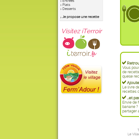
Entrées
Plats
Desserts
Je propose une recette
Visitez iTerroir
Retrouv
Vous pouv
de recett
quelle rec
Ajoutez
Le livre d
recettes d
...et pa
Envie de f
banane ? 
partager 
T
Le Vill