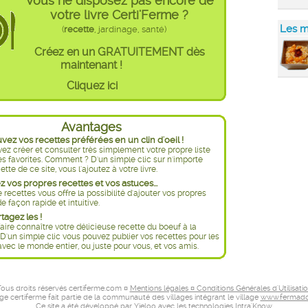
Vous ne disposez pas encore de
votre livre Certi'Ferme ?
Les m
(
recette
, jardinage, santé)
Créez en un GRATUITEMENT dès
maintenant !
Cliquez ici
Avantages
ez vos recettes préférées en un clin d'oeil !
ez créer et consulter très simplement votre propre liste
es favorites. Comment ? D'un simple clic sur n'importe
ette de ce site, vous l'ajoutez à votre livre.
 vos propres recettes et vos astuces...
e recettes vous offre la possibilité d'ajouter vos propres
e façon rapide et intuitive.
rtagez les !
aire connaître votre délicieuse recette du boeuf à la
D'un simple clic vous pouvez publier vos recettes pour les
avec le monde entier, ou juste pour vous, et vos amis.
ous droits réservés certiferme.com ¤
Mentions légales ¤ Conditions Générales d'Utilisati
age certiferme fait partie de la communauté des villages intégrant le village
www.fermado
Ce site a été développé par
Yieloo
avec les technologies
Intra'Know