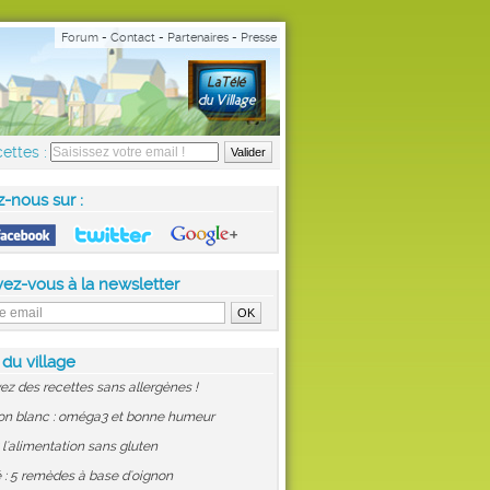
Forum
-
Contact
-
Partenaires
-
Presse
ettes :
z-nous sur :
vez-vous à la newsletter
 du village
ez des recettes sans allergènes !
on blanc : oméga3 et bonne humeur
: l'alimentation sans gluten
 : 5 remèdes à base d'oignon