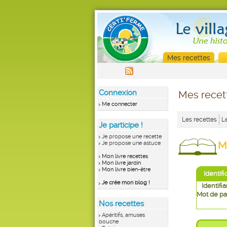
Mes recettes
Connexion
Mes recet
Me connecter
Les recettes
L
Je participe !
Je propose une recette
M
Je propose une astuce
Mon livre recettes
Mon livre jardin
Mon livre bien-être
Identifi
Je crée mon blog !
Identifia
Mot de pa
Nos recettes
Apéritifs, amuses
bouche