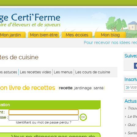
Mon jardin
Mon bien être
Mes écoles
Mon blog
Pour recevoir nos idées rec
Suive
tes de cuisine
es astuces
Les recettes vidéo
Les menus
Les cours de cuisine
Inscri
on livre de recettes
(
recette
,
jardinage
,
santé
)
Actus
cation
Trouv
nt :
Le th
sse :
Identifiant ou mot de passe perdu ?
Quiz 
Santé