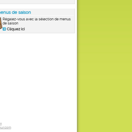
enus de saison
Régalez-vous avec la sélection de menus
de saison
Cliquez ici
on
ur.com