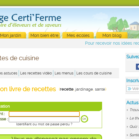
Mon jardin
Mon bien être
Mes écoles
Mon blog
Pour recevoir nos idées rec
Suive
tes de cuisine
es astuces
Les recettes vidéo
Les menus
Les cours de cuisine
Inscri
on livre de recettes
(
recette
,
jardinage
,
santé
)
Actus
cation
Trouv
nt :
Le th
sse :
Identifiant ou mot de passe perdu ?
Quiz 
Santé