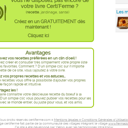
Vous ne disposez pas encore de
votre livre Certi'Ferme ?
Les m
(
recette
, jardinage, santé)
Créez en un GRATUITEMENT dès
maintenant !
Cliquez ici
Avantages
ez vos recettes préférées en un clin d'oeil !
ez créer et consulter très simplement votre propre liste
es favorites. Comment ? D'un simple clic sur n'importe
ette de ce site, vous l'ajoutez à votre livre.
 vos propres recettes et vos astuces...
e recettes vous offre la possibilité d'ajouter vos propres
e façon rapide et intuitive.
rtagez les !
aire connaître votre délicieuse recette du boeuf à la
D'un simple clic vous pouvez publier vos recettes pour les
avec le monde entier, ou juste pour vous, et vos amis.
ous droits réservés certiferme.com ¤
Mentions légales ¤ Conditions Générales d'Utilisati
age certiferme fait partie de la communauté des villages intégrant le village
www.fermado
Ce site a été développé par
Yieloo
avec les technologies
Intra'Know