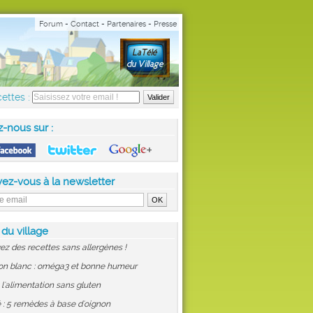
Forum
-
Contact
-
Partenaires
-
Presse
ettes :
z-nous sur :
vez-vous à la newsletter
 du village
ez des recettes sans allergènes !
on blanc : oméga3 et bonne humeur
: l'alimentation sans gluten
 : 5 remèdes à base d'oignon