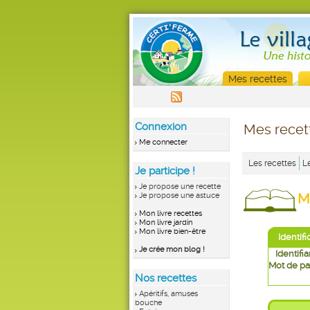
Mes recettes
Connexion
Mes recet
Me connecter
Les recettes
L
Je participe !
Je propose une recette
M
Je propose une astuce
Mon livre recettes
Mon livre jardin
Mon livre bien-être
Identifi
Je crée mon blog !
Identifia
Mot de pa
Nos recettes
Apéritifs, amuses
bouche