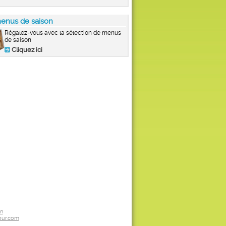
enus de saison
Régalez-vous avec la sélection de menus
de saison
Cliquez ici
on
ur.com