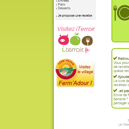
Entrées
Plats
Desserts
Je propose une recette
Visitez iTerroir
Retrouv
Vous pouv
de recett
quelle rec
Ajoutez
Le livre d
recettes d
...et pa
Envie de f
banane ? 
partager 
T
Le Vill