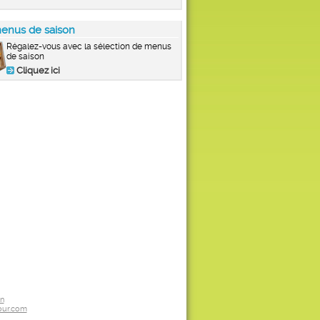
enus de saison
Régalez-vous avec la sélection de menus
de saison
Cliquez ici
on
ur.com