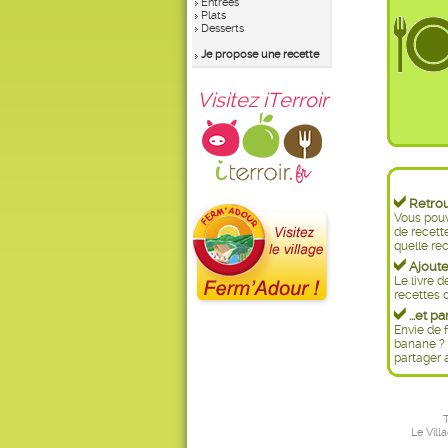
Entrées
Plats
Desserts
Je propose une recette
Visitez iTerroir
Retrouv
Vous pouv
de recett
quelle rec
Ajoutez
Le livre d
recettes d
...et pa
Envie de f
banane ? 
partager 
T
Le Vill