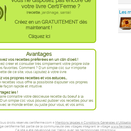
Vous ne disposez pas encore de
votre livre Certi'Ferme ?
Les m
(
recette
, jardinage, santé)
Créez en un GRATUITEMENT dès
maintenant !
Cliquez ici
Avantages
ez vos recettes préférées en un clin d'oeil !
ez créer et consulter très simplement votre propre liste
es favorites. Comment ? D'un simple clic sur n'importe
ette de ce site, vous l'ajoutez à votre livre.
 vos propres recettes et vos astuces...
e recettes vous offre la possibilité d'ajouter vos propres
e façon rapide et intuitive.
rtagez les !
aire connaître votre délicieuse recette du boeuf à la
D'un simple clic vous pouvez publier vos recettes pour les
avec le monde entier, ou juste pour vous, et vos amis.
ous droits réservés certiferme.com ¤
Mentions légales ¤ Conditions Générales d'Utilisati
age certiferme fait partie de la communauté des villages intégrant le village
www.fermado
Ce site a été développé par
Yieloo
avec les technologies
Intra'Know