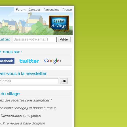
Forum
-
Contact
-
Partenaires
-
Presse
ettes :
z-nous sur :
vez-vous à la newsletter
 du village
ez des recettes sans allergènes !
on blanc : oméga3 et bonne humeur
: l'alimentation sans gluten
 : 5 remèdes à base d'oignon