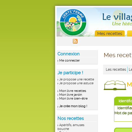
Mes recettes
Connexion
Mes recet
Me connecter
Les recettes
L
Je participe !
Je propose une recette
M
Je propose une astuce
Mon livre recettes
Mon livre jardin
Mon livre bien-être
Identifi
Je crée mon blog !
Identifia
Mot de pa
Nos recettes
Apéritifs, amuses
bouche