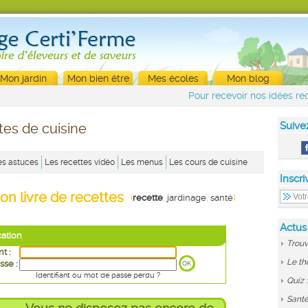
Mon jardin
Mon bien être
Mes écoles
Mon blog
Pour recevoir nos idées rec
Suive
tes de cuisine
es astuces
Les recettes vidéo
Les menus
Les cours de cuisine
Inscri
on livre de recettes
(
recette
,
jardinage
,
santé
)
Actus
cation
Trouv
nt :
Le th
sse :
Identifiant ou mot de passe perdu ?
Quiz 
Santé