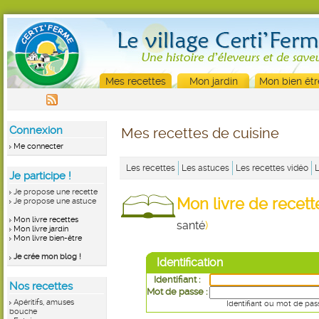
Mes recettes
Mon jardin
Mon bien êtr
Connexion
Mes recettes de cuisine
Me connecter
Les recettes
Les astuces
Les recettes vidéo
Je participe !
Je propose une recette
Mon livre de recet
Je propose une astuce
Mon livre recettes
santé
)
Mon livre jardin
Mon livre bien-être
Je crée mon blog !
Identification
Identifiant :
Nos recettes
Mot de passe :
Apéritifs, amuses
Identifiant ou mot de pas
bouche