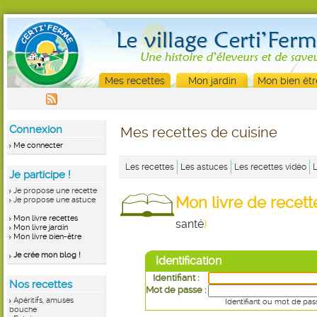
Mes recettes
Mon jardin
Mon bien êtr
Connexion
Mes recettes de cuisine
Me connecter
Les recettes
Les astuces
Les recettes vidéo
Je participe !
Je propose une recette
Mon livre de recet
Je propose une astuce
Mon livre recettes
santé
)
Mon livre jardin
Mon livre bien-être
Je crée mon blog !
Identification
Identifiant :
Nos recettes
Mot de passe :
Apéritifs, amuses
Identifiant ou mot de pas
bouche