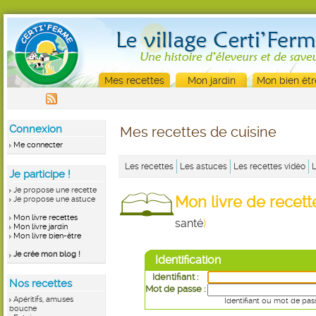
Mes recettes
Mon jardin
Mon bien êtr
Connexion
Mes recettes de cuisine
Me connecter
Les recettes
Les astuces
Les recettes vidéo
Je participe !
Je propose une recette
Mon livre de recet
Je propose une astuce
Mon livre recettes
santé
)
Mon livre jardin
Mon livre bien-être
Je crée mon blog !
Identification
Identifiant :
Nos recettes
Mot de passe :
Apéritifs, amuses
Identifiant ou mot de pas
bouche