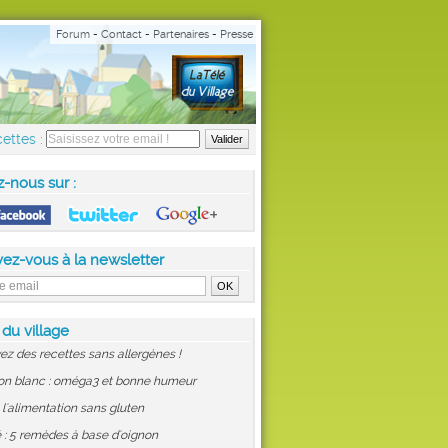
Forum
-
Contact
-
Partenaires
-
Presse
ettes :
z-nous sur :
vez-vous à la newsletter
 du village
ez des recettes sans allergènes !
on blanc : oméga3 et bonne humeur
: l'alimentation sans gluten
 : 5 remèdes à base d'oignon