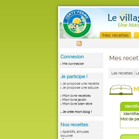
Mes recettes
Connexion
Mes recet
Me connecter
Les recettes
L
Je participe !
Je propose une recette
M
Je propose une astuce
Mon livre recettes
Mon livre jardin
Mon livre bien-être
Identifi
Je crée mon blog !
Identifia
Mot de pa
Nos recettes
Apéritifs, amuses
bouche