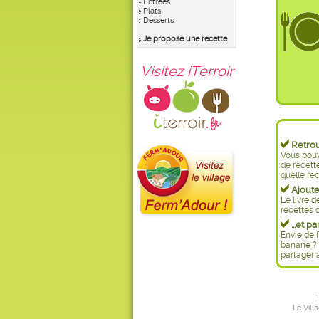
Entrées
Plats
Desserts
Je propose une recette
Visitez iTerroir
Retrouv
Vous pouv
de recett
quelle rec
Ajoutez
Le livre d
recettes d
...et pa
Envie de f
banane ? 
partager 
T
Le Vill