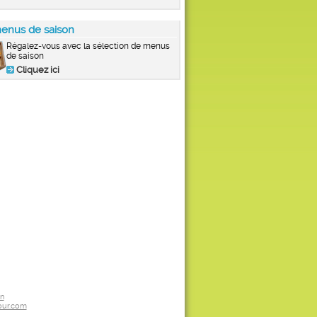
enus de saison
Régalez-vous avec la sélection de menus
de saison
Cliquez ici
on
ur.com