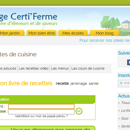
Mon jardin
Mon bien être
Mes écoles
Mon blog
Pour recevoir nos idées rec
Suive
tes de cuisine
es astuces
Les recettes vidéo
Les menus
Les cours de cuisine
Inscri
on livre de recettes
(
recette
,
jardinage
,
santé
)
Actus
cation
Trouv
nt :
Le th
sse :
Identifiant ou mot de passe perdu ?
Quiz 
Santé