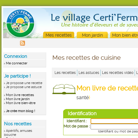
Mes recettes
Mon jardin
Mon bien êtr
Connexion
Mes recettes de cuisine
Me connecter
Les recettes
Les astuces
Les recettes vidéo
Je participe !
Je propose une recette
Mon livre de recet
Je propose une astuce
Mon livre recettes
santé
)
Mon livre jardin
Mon livre bien-être
Je crée mon blog !
Identification
Identifiant :
Nos recettes
Mot de passe :
Apéritifs, amuses
Identifiant ou mot de pas
bouche