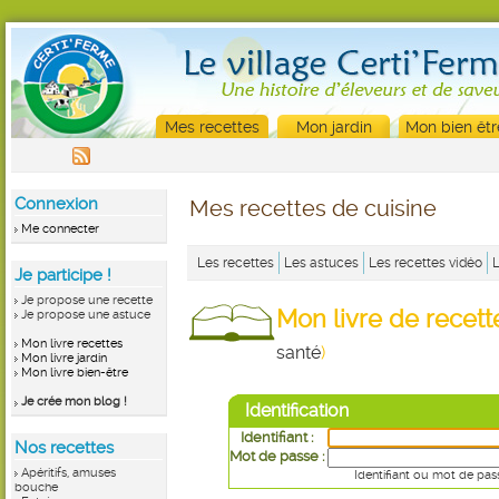
Mes recettes
Mon jardin
Mon bien êtr
Connexion
Mes recettes de cuisine
Me connecter
Les recettes
Les astuces
Les recettes vidéo
Je participe !
Je propose une recette
Mon livre de recet
Je propose une astuce
Mon livre recettes
santé
)
Mon livre jardin
Mon livre bien-être
Je crée mon blog !
Identification
Identifiant :
Nos recettes
Mot de passe :
Apéritifs, amuses
Identifiant ou mot de pas
bouche