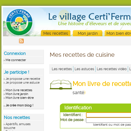
Mes recettes
Mon jardin
Mon bien êtr
Connexion
Mes recettes de cuisine
Me connecter
Les recettes
Les astuces
Les recettes vidéo
Je participe !
Je propose une recette
Mon livre de recet
Je propose une astuce
Mon livre recettes
santé
)
Mon livre jardin
Mon livre bien-être
Je crée mon blog !
Identification
Identifiant :
Nos recettes
Mot de passe :
Apéritifs, amuses
Identifiant ou mot de pas
bouche