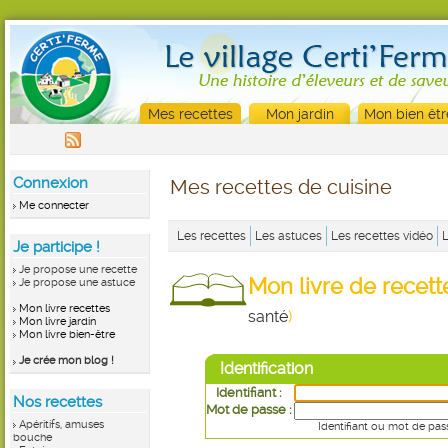
Mes recettes
Mon jardin
Mon bien êtr
Connexion
Mes recettes de cuisine
Me connecter
Les recettes
Les astuces
Les recettes vidéo
Je participe !
Je propose une recette
Mon livre de recet
Je propose une astuce
Mon livre recettes
santé
)
Mon livre jardin
Mon livre bien-être
Je crée mon blog !
Identification
Identifiant :
Nos recettes
Mot de passe :
Apéritifs, amuses
Identifiant ou mot de pas
bouche