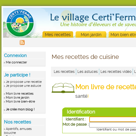
Mes recettes
Mon jardin
Mon bien êtr
Connexion
Mes recettes de cuisine
Me connecter
Les recettes
Les astuces
Les recettes vidéo
Je participe !
Je propose une recette
Mon livre de recet
Je propose une astuce
Mon livre recettes
santé
)
Mon livre jardin
Mon livre bien-être
Je crée mon blog !
Identification
Identifiant :
Nos recettes
Mot de passe :
Apéritifs, amuses
Identifiant ou mot de pas
bouche