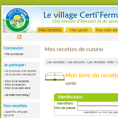
Mes recettes
Mon jardin
Mon bien êtr
Connexion
Mes recettes de cuisine
Me connecter
Les recettes
Les astuces
Les recettes vidéo
Je participe !
Je propose une recette
Mon livre de recet
Je propose une astuce
Mon livre recettes
santé
)
Mon livre jardin
Mon livre bien-être
Je crée mon blog !
Identification
Identifiant :
Nos recettes
Mot de passe :
Apéritifs, amuses
Identifiant ou mot de pas
bouche