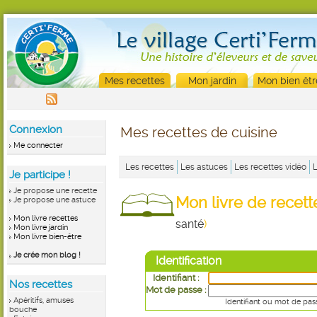
Mes recettes
Mon jardin
Mon bien êtr
Connexion
Mes recettes de cuisine
Me connecter
Les recettes
Les astuces
Les recettes vidéo
Je participe !
Je propose une recette
Mon livre de recet
Je propose une astuce
Mon livre recettes
santé
)
Mon livre jardin
Mon livre bien-être
Je crée mon blog !
Identification
Identifiant :
Nos recettes
Mot de passe :
Apéritifs, amuses
Identifiant ou mot de pas
bouche