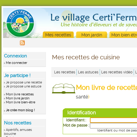
Mes recettes
Mon jardin
Mon bien êtr
Connexion
Mes recettes de cuisine
Me connecter
Les recettes
Les astuces
Les recettes vidéo
Je participe !
Je propose une recette
Mon livre de recet
Je propose une astuce
Mon livre recettes
santé
)
Mon livre jardin
Mon livre bien-être
Je crée mon blog !
Identification
Identifiant :
Nos recettes
Mot de passe :
Apéritifs, amuses
Identifiant ou mot de pas
bouche