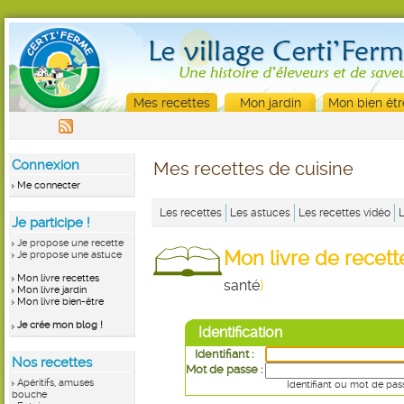
Mes recettes
Mon jardin
Mon bien êtr
Connexion
Mes recettes de cuisine
Me connecter
Les recettes
Les astuces
Les recettes vidéo
Je participe !
Je propose une recette
Mon livre de recet
Je propose une astuce
Mon livre recettes
santé
)
Mon livre jardin
Mon livre bien-être
Je crée mon blog !
Identification
Identifiant :
Nos recettes
Mot de passe :
Apéritifs, amuses
Identifiant ou mot de pas
bouche