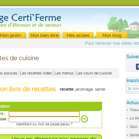
Mon jardin
Mon bien être
Mes écoles
Mon blog
Pour recevoir nos idées rec
Suive
tes de cuisine
es astuces
Les recettes vidéo
Les menus
Les cours de cuisine
Inscri
on livre de recettes
(
recette
,
jardinage
,
santé
)
Actus
cation
Trouv
nt :
Le th
sse :
Identifiant ou mot de passe perdu ?
Quiz 
Santé