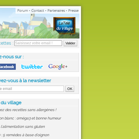
Forum
-
Contact
-
Partenaires
-
Presse
ettes :
z-nous sur :
vez-vous à la newsletter
 du village
ez des recettes sans allergènes !
on blanc : oméga3 et bonne humeur
: l'alimentation sans gluten
 : 5 remèdes à base d'oignon