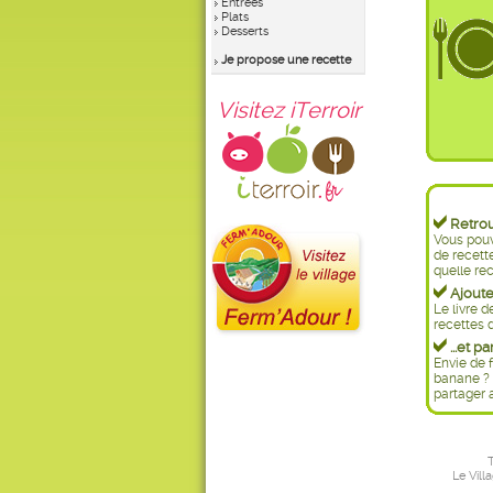
Entrées
Plats
Desserts
Je propose une recette
Visitez iTerroir
Retrouv
Vous pouv
de recett
quelle rec
Ajoutez
Le livre d
recettes d
...et pa
Envie de f
banane ? 
partager 
T
Le Vill