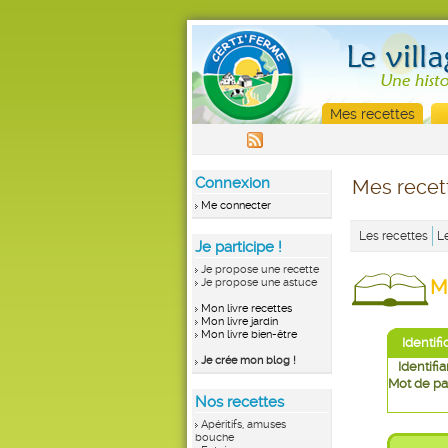
Mes recettes
Connexion
Mes recet
Me connecter
Les recettes
L
Je participe !
Je propose une recette
M
Je propose une astuce
Mon livre recettes
Mon livre jardin
Mon livre bien-être
Identifi
Je crée mon blog !
Identifia
Mot de pa
Nos recettes
Apéritifs, amuses
bouche