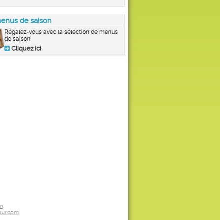
enus de saison
Régalez-vous avec la sélection de menus
de saison
Cliquez ici
on
ur.com