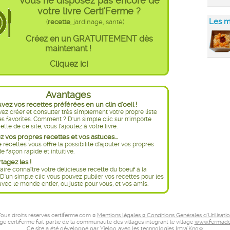
Vous ne disposez pas encore de
votre livre Certi'Ferme ?
Les m
(
recette
, jardinage, santé)
Créez en un GRATUITEMENT dès
maintenant !
Cliquez ici
Avantages
ez vos recettes préférées en un clin d'oeil !
ez créer et consulter très simplement votre propre liste
es favorites. Comment ? D'un simple clic sur n'importe
ette de ce site, vous l'ajoutez à votre livre.
 vos propres recettes et vos astuces...
e recettes vous offre la possibilité d'ajouter vos propres
e façon rapide et intuitive.
rtagez les !
aire connaître votre délicieuse recette du boeuf à la
D'un simple clic vous pouvez publier vos recettes pour les
avec le monde entier, ou juste pour vous, et vos amis.
ous droits réservés certiferme.com ¤
Mentions légales ¤ Conditions Générales d'Utilisati
age certiferme fait partie de la communauté des villages intégrant le village
www.fermado
Ce site a été développé par
Yieloo
avec les technologies
Intra'Know