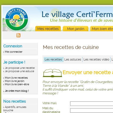
Mes recettes
Mon jardin
Mon bien êtr
Connexion
Mes recettes de cuisine
Me connecter
Les recettes
Les astuces
Les recettes vidéo
Je participe !
Je propose une recette
Envoyer une recette à
Je propose une astuce
Mon livre recettes
Mon livre jardin
Pour envoyer la recette "Gratin de Courgette
Mon livre bien-être
Terre à la Viande" à un ami,
il suffit d'indiquer votre mail, celui de votre ami
Je crée mon blog !
message !
Nos recettes
Votre mail
Apéritifs, amuses
Mail du
bouche
destinataire