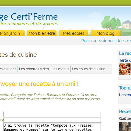
Mon jardin
Mon bien être
Mes écoles
Mon blog
Pour recevoir nos idées re
La rec
tes de cuisine
Tarte 
es astuces
Les recettes vidéo
Les menus
Les cours de cuisine
nvoyer une recette à un ami !
Top 1
recette "Compote aux Fraises, Bananes et Pommes" à un ami,
Les re
r votre mail, celui de votre ami(e) et écrivez lui un petit message
Recet
Goûter
ire