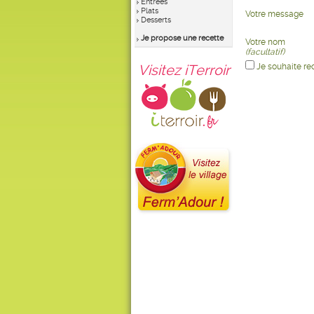
Entrées
Plats
Votre message
Desserts
Je propose une recette
Votre nom
(facultatif)
Visitez iTerroir
Je souhaite re