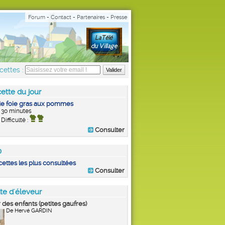
Forum
-
Contact
-
Partenaires
-
Presse
cettes :
ette du jour
de foie gras aux pommes
30 minutes
Difficulté :
Consulter
0
cettes les plus consultées
Consulter
te d'éleveur
 des enfants (petites gaufres)
De Hervé GARDIN