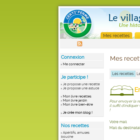
Mes recettes
Connexion
Mes recet
Me connecter
Les recettes
L
Je participe !
Je propose une recette
E
Je propose une astuce
Mon livre recettes
Mon livre jardin
Pour envoyer la 
Mon livre bien-être
il suffit d'indique
!
Je crée mon blog !
Votre mail
Nos recettes
Mail du destinata
Apéritifs, amuses
bouche