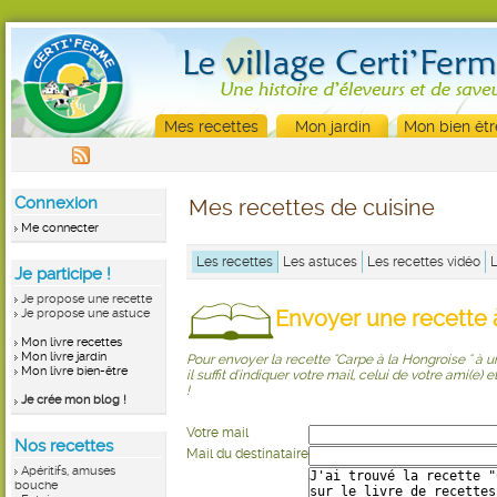
Mes recettes
Mon jardin
Mon bien êtr
Connexion
Mes recettes de cuisine
Me connecter
Les recettes
Les astuces
Les recettes vidéo
Je participe !
Je propose une recette
Envoyer une recette à
Je propose une astuce
Mon livre recettes
Mon livre jardin
Pour envoyer la recette "Carpe à la Hongroise " à u
Mon livre bien-être
il suffit d'indiquer votre mail, celui de votre ami(e)
!
Je crée mon blog !
Votre mail
Nos recettes
Mail du destinataire
Apéritifs, amuses
bouche