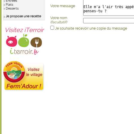
Entrées
Plats
Votre message
Desserts
Je propose une recette
Votre nom
(facultatif)
Visitez iTerroir
Je souhaite recevoir une copie du message