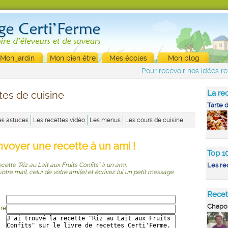
Mon jardin
Mon bien être
Mes écoles
Mon blog
Pour recevoir nos idées re
La rec
tes de cuisine
Tarte 
es astuces
Les recettes vidéo
Les menus
Les cours de cuisine
nvoyer une recette à un ami !
Top 1
cette "Riz au Lait aux Fruits Confits" à un ami,
Les re
r votre mail, celui de votre ami(e) et écrivez lui un petit message
Recet
Chapon
ire