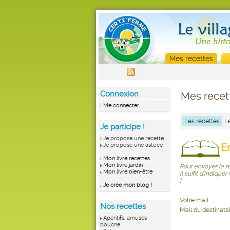
Mes recettes
Connexion
Mes recet
Me connecter
Les recettes
L
Je participe !
Je propose une recette
E
Je propose une astuce
Mon livre recettes
Mon livre jardin
Pour envoyer la re
Mon livre bien-être
il suffit d'indique
!
Je crée mon blog !
Votre mail
Nos recettes
Mail du destinata
Apéritifs, amuses
bouche