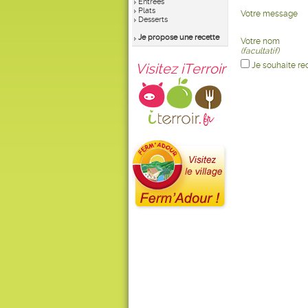
Entrées
Plats
Votre message
Desserts
Je propose une recette
Votre nom
(facultatif)
Visitez iTerroir
Je souhaite re