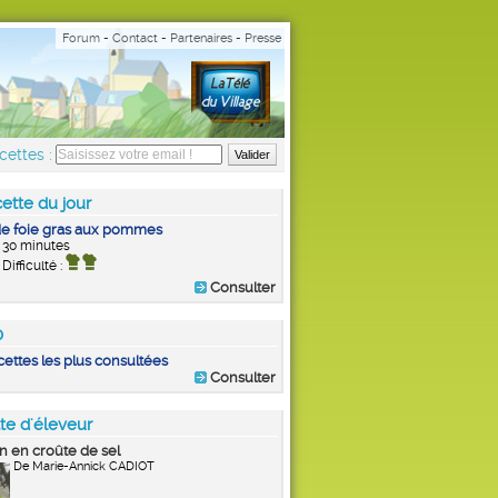
Forum
-
Contact
-
Partenaires
-
Presse
cettes :
ette du jour
de foie gras aux pommes
30 minutes
Difficulté :
Consulter
0
cettes les plus consultées
Consulter
te d'éleveur
 en croûte de sel
De Marie-Annick CADIOT