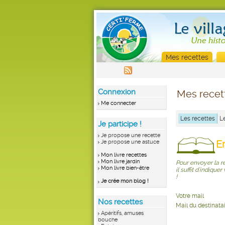
Mes recettes
Connexion
Mes recet
Me connecter
Les recettes
L
Je participe !
Je propose une recette
E
Je propose une astuce
Mon livre recettes
Mon livre jardin
Pour envoyer la r
Mon livre bien-être
il suffit d'indique
!
Je crée mon blog !
Votre mail
Nos recettes
Mail du destinata
Apéritifs, amuses
bouche