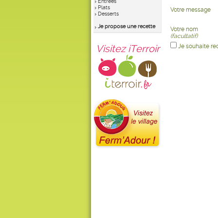
Entrées
Plats
Votre message
Desserts
Je propose une recette
Votre nom
(facultatif)
Visitez iTerroir
Je souhaite re