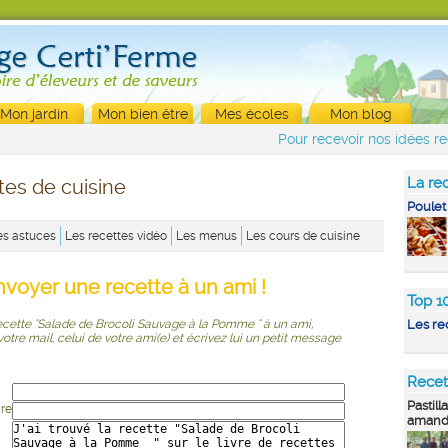
Mon jardin
Mon bien être
Mes écoles
Mon blog
Pour recevoir nos idées re
La rec
tes de cuisine
Poulet
es astuces
Les recettes vidéo
Les menus
Les cours de cuisine
nvoyer une recette à un ami !
Top 1
ecette "Salade de Brocoli Sauvage à la Pomme " à un ami,
Les re
r votre mail, celui de votre ami(e) et écrivez lui un petit message
Recet
Pastill
ire
amande