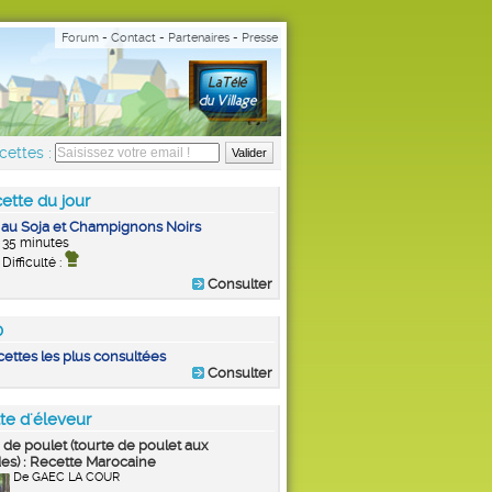
Forum
-
Contact
-
Partenaires
-
Presse
cettes :
ette du jour
 au Soja et Champignons Noirs
35 minutes
Difficulté :
Consulter
0
cettes les plus consultées
Consulter
te d'éleveur
a de poulet (tourte de poulet aux
s) : Recette Marocaine
De GAEC LA COUR