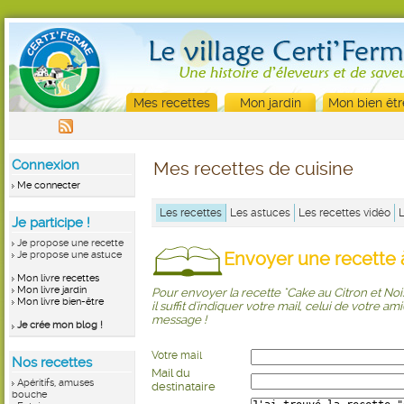
Mes recettes
Mon jardin
Mon bien êtr
Connexion
Mes recettes de cuisine
Me connecter
Les recettes
Les astuces
Les recettes vidéo
Je participe !
Je propose une recette
Envoyer une recette à
Je propose une astuce
Mon livre recettes
Mon livre jardin
Pour envoyer la recette "Cake au Citron et Nois
Mon livre bien-être
il suffit d'indiquer votre mail, celui de votre ami
message !
Je crée mon blog !
Votre mail
Nos recettes
Mail du
Apéritifs, amuses
destinataire
bouche