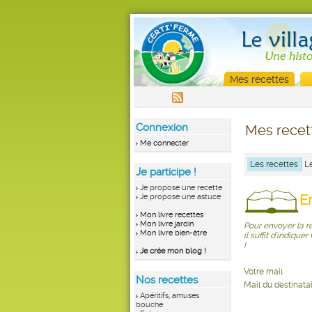
Mes recettes
Connexion
Mes recet
Me connecter
Les recettes
L
Je participe !
Je propose une recette
E
Je propose une astuce
Mon livre recettes
Mon livre jardin
Pour envoyer la r
Mon livre bien-être
il suffit d'indique
!
Je crée mon blog !
Votre mail
Nos recettes
Mail du destinata
Apéritifs, amuses
bouche