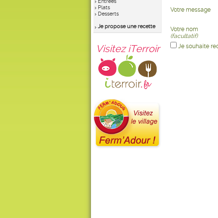
Entrées
Plats
Votre message
Desserts
Je propose une recette
Votre nom
(facultatif)
Visitez iTerroir
Je souhaite re