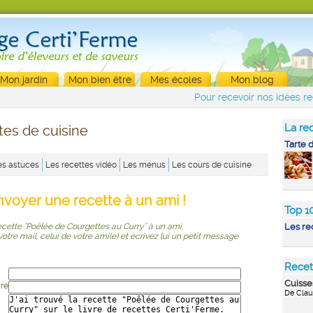
Mon jardin
Mon bien être
Mes écoles
Mon blog
Pour recevoir nos idées re
La rec
tes de cuisine
Tarte 
es astuces
Les recettes vidéo
Les menus
Les cours de cuisine
nvoyer une recette à un ami !
Top 1
ecette "Poêlée de Courgettes au Curry" à un ami,
Les re
r votre mail, celui de votre ami(e) et écrivez lui un petit message
Recet
Cuisse
ire
De Clau