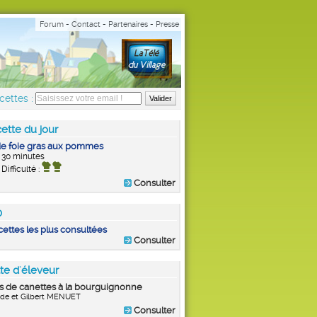
Forum
-
Contact
-
Partenaires
-
Presse
cettes :
ette du jour
de foie gras aux pommes
30 minutes
Difficulté :
Consulter
0
cettes les plus consultées
Consulter
te d'éleveur
s de canettes à la bourguignonne
de et Gilbert MENUET
Consulter