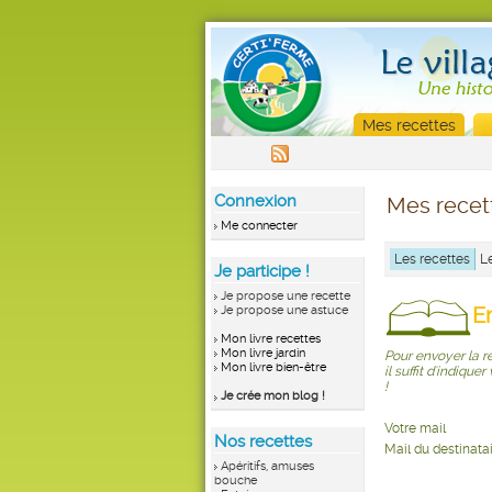
Mes recettes
Connexion
Mes recet
Me connecter
Les recettes
L
Je participe !
Je propose une recette
E
Je propose une astuce
Mon livre recettes
Mon livre jardin
Pour envoyer la r
Mon livre bien-être
il suffit d'indique
!
Je crée mon blog !
Votre mail
Nos recettes
Mail du destinata
Apéritifs, amuses
bouche