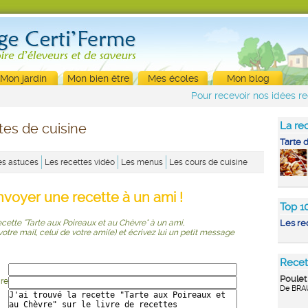
Mon jardin
Mon bien être
Mes écoles
Mon blog
Pour recevoir nos idées re
La rec
tes de cuisine
Tarte 
es astuces
Les recettes vidéo
Les menus
Les cours de cuisine
nvoyer une recette à un ami !
Top 1
ecette "Tarte aux Poireaux et au Chèvre" à un ami,
Les re
r votre mail, celui de votre ami(e) et écrivez lui un petit message
Recet
Poulet
ire
De BRA