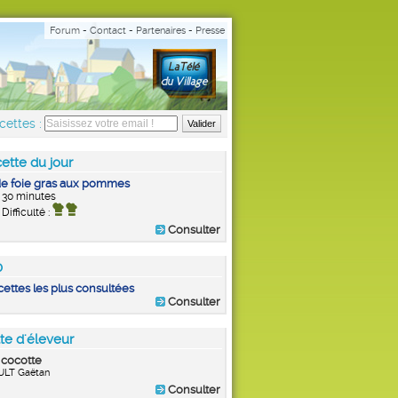
Forum
-
Contact
-
Partenaires
-
Presse
cettes :
ette du jour
de foie gras aux pommes
30 minutes
Difficulté :
Consulter
0
cettes les plus consultées
Consulter
te d'éleveur
 cocotte
ULT Gaëtan
Consulter