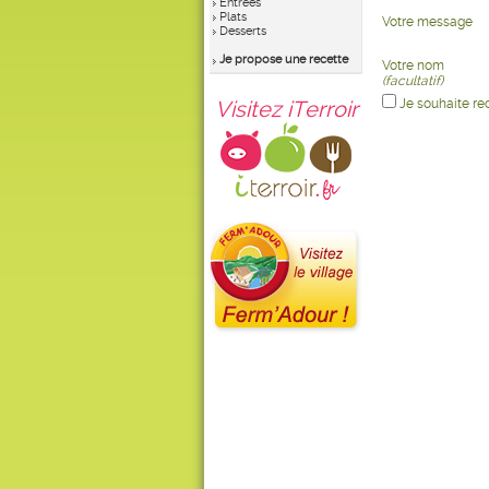
Entrées
Plats
Votre message
Desserts
Je propose une recette
Votre nom
(facultatif)
Visitez iTerroir
Je souhaite re