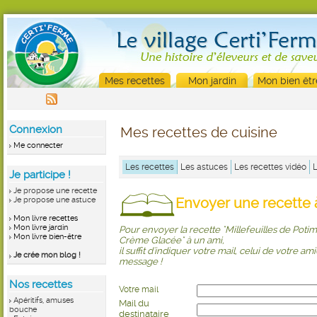
Mes recettes
Mon jardin
Mon bien êtr
Connexion
Mes recettes de cuisine
Me connecter
Les recettes
Les astuces
Les recettes vidéo
Je participe !
Je propose une recette
Envoyer une recette à
Je propose une astuce
Mon livre recettes
Mon livre jardin
Pour envoyer la recette "Millefeuilles de Pot
Mon livre bien-être
Crème Glacée" à un ami,
il suffit d'indiquer votre mail, celui de votre ami
Je crée mon blog !
message !
Nos recettes
Votre mail
Apéritifs, amuses
Mail du
bouche
destinataire