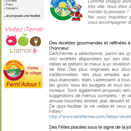
Comme chaque année,
Entrées
Plats
très vite. Vous êtes 
Desserts
monter la pression ?
Je propose une recette
Ne vous inquiétez p
vous accompagner dan
Visitez iTerroir
Des recettes gourmandes et raffinées à
l’honneur
Certi’Ferme a sélectionné, parmi les 15
000 recettes disponibles sur son site,
celles se prêtant le mieux à un réveillon
de fête. Des plus originales aux plus
traditionnelles, des plus simples aux
plus élaborées, elles s’adressent à tous
les goûts, tous les budgets et tous les
niveaux. Sont également proposés des
suggestions de menus complets - et d
amuse-bouches, entrée, plat, dessert et
De quoi faciliter la vie celles et ceux 
Fêtes !
http://www.certiferme.com/fetes/recett
Des Fêtes placées sous le signe de la joi