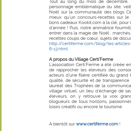
Tout au long du mois de décembre, la
personnage emblématique du site, veille
Noël sur la communauté des blogs Cert
mieux qu’un concours-recettes sur le
bons cadeaux Kookit.com à la clé, pour i
d’année ! Puis, notre animatrice fourmill
entrer dans la magie de Noël : marchés, 
recettes coups de cœur, sujets de discus
http://certiferme.com/blog/les-articles-
6-13.html
A propos du Village Certi’Ferme
L’association Certi’Ferme a été créée en
de rapprocher les éleveurs des conso
acteurs d’une filière certifiée du grand
qualité, de sécurité et de transparence
lauréat des Trophées de la communicat
village virtuel, un lieu d’échange de sav
éleveurs, on y retrouve la voix grand
blogueurs de tous horizons, passionnés p
loisirs créatifs ou encore le tourisme.
A bientôt sur
www.certiferme.com
!