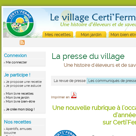
Mes recettes
Mon jardin
Mon bien êtr
La presse du village
Connexion
Me connecter
Une histoire d'éleveurs et de sa
Je participe !
La revue de presse
Les communiqués de press
Je propose une recette
Je propose une astuce
Mon livre recettes
Imprimer en
Mon livre jardin
Mon livre bien-être
Une nouvelle rubrique à l’occ
Je crée mon blog !
d’année
sur Certi’F
Nos recettes
Apéritifs, amuses
bouche