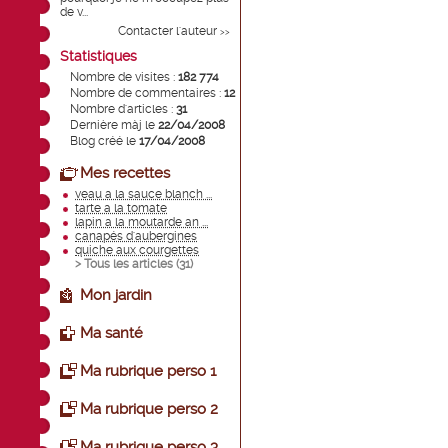
de v...
Contacter l'auteur
>>
Statistiques
Nombre de visites :
182 774
Nombre de commentaires :
12
Nombre d'articles :
31
Dernière màj le
22/04/2008
Blog créé le
17/04/2008
Mes recettes
veau a la sauce blanch ...
tarte a la tomate
lapin a la moutarde an ...
canapés d'aubergines
quiche aux courgettes
> Tous les articles (
31
)
Mon jardin
Ma santé
Ma rubrique perso 1
Ma rubrique perso 2
Ma rubrique perso 3