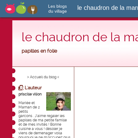
Les blogs
le chaudron de la ma
du village
le chaudron de la m
papilles en folie
> Accueil du blog <
L'auteur
priscille vilion
Mariée et
Maman de 2
petits
garcons . J'aime regaler les
papilles de ma petite famille
et de mes invités ! Bonne
cuisine a vous ! désoler je
viens de demenager voila
pourquoi je ne m'occupez plus