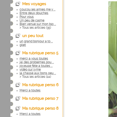
Mes voyages
coucou les amies me v ...
Entre deux douches
Pour vous
Un peu de calme
Bien venue sur mon blo ...
> Tous les articles (
35
)
un peu tout
un grand bonjour a to ...
gilet
Ma rubrique perso 5
merci a vous toutes
jai des problèmes pou ...
joyeuse fête a toutes ...
vidéo sur lyme
la chasse aux bons oeu ...
> Tous les articles (
24
)
Ma rubrique perso 6
Merci a toutes
Ma rubrique perso 7
Ma rubrique perso 8
Merci a toutes