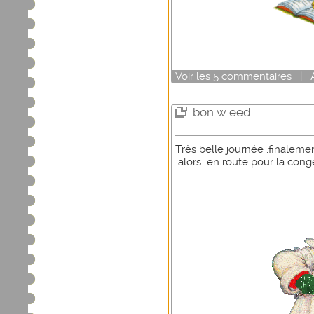
Voir
les
5
commentaires
|
bon w eed
Très belle journée .finale
alors en route pour la cong