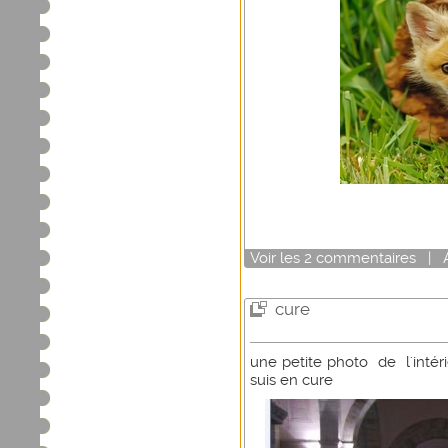
Voir
les
2
commentaires
|
cure
une petite photo de l'intér
suis en cure