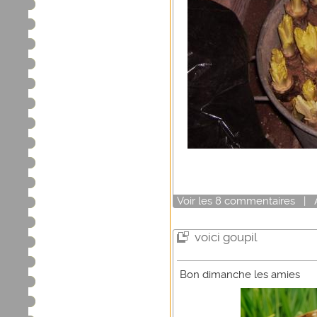
Voir
les
8
commentaires
|
voici goupil
Bon dimanche les amies