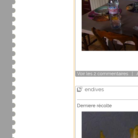
Voir
les
2
commentaires
|
endives
Derniere récolte