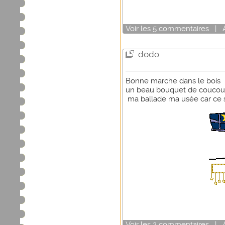
Voir
les
5
commentaires
|
dodo
Bonne marche dans le bois 
un beau bouquet de coucou
ma ballade ma usée car ce 
Voir
les
2
commentaires
|