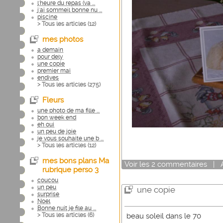
l'heure du repas (va ...
j'ai sommeil bonne nu ...
piscine
> Tous les articles (
12
)
mes photos
a demain
pour dely
une copie
premier mai
endives
> Tous les articles (
275
)
Fleurs
une photo de ma fille ...
bon week end
eh oui
un peu de joie
je vous souhaite une b ...
> Tous les articles (
12
)
mes bons plans Ma
Voir
les
2
commentaires
|
rubrique perso 3
coucou
un peu
une copie
surprise
Noel
Bonne nuit je file au ...
> Tous les articles (
6
)
beau soleil dans le 70