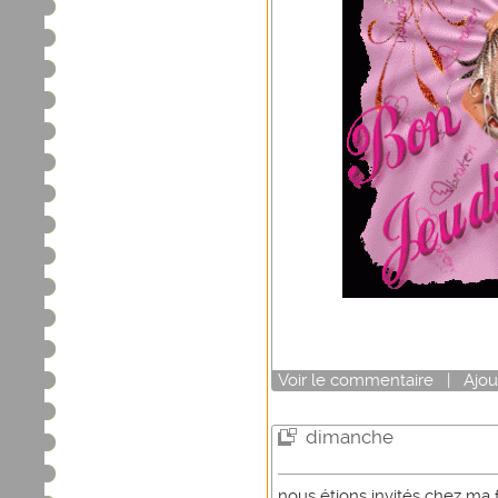
Voir
le commentaire
|
Ajou
dimanche
nous étions invités chez ma f