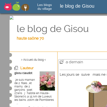
Les blogs
le blog de Gisou
du village
le blog de Gisou
haute saône 70
> Accueil du blog <
a demain
L'auteur
gisou claudot
Les jours se suive mais ne s
,je suis maman
de 2 filles , et
mamy de 2
garçons 30et
27ans j ' habite en Haute-
Sâone70 ,a 15 km de Luxeuil
les bains. 20km de Plombieres
...