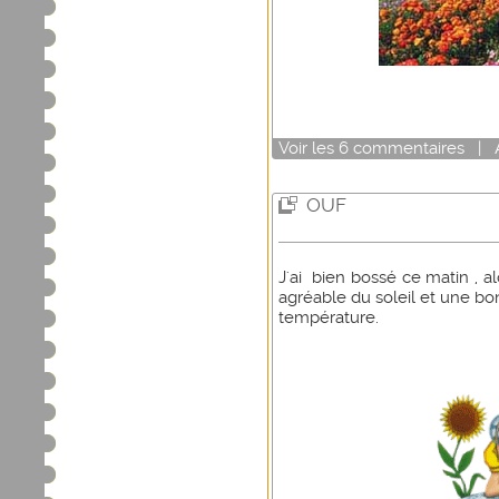
Voir
les
6
commentaires
|
OUF
J'ai bien bossé ce matin , al
agréable du soleil et une b
température.