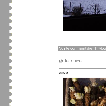
Voir
le commentaire
|
Ajou
les enives
avant