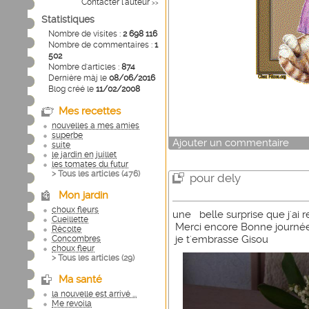
Contacter l'auteur
>>
Statistiques
Nombre de visites :
2 698 116
Nombre de commentaires :
1
502
Nombre d'articles :
874
Dernière màj le
08/06/2016
Blog créé le
11/02/2008
Mes recettes
nouvelles a mes amies
superbe
Ajouter un commentaire
suite
le jardin en juillet
les tomates du futur
> Tous les articles (
476
)
pour dely
Mon jardin
choux fleurs
une belle surprise que j'ai 
Cueillette
Merci encore Bonne journée 
Récolte
je t'embrasse Gisou
Concombres
choux fleur
> Tous les articles (
29
)
Ma santé
la nouvelle est arrivé ...
Me revoila