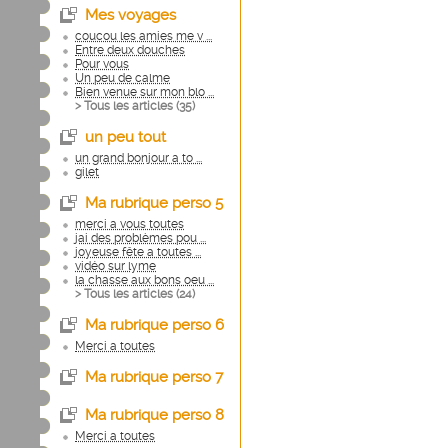
Mes voyages
coucou les amies me v ...
Entre deux douches
Pour vous
Un peu de calme
Bien venue sur mon blo ...
> Tous les articles (
35
)
un peu tout
un grand bonjour a to ...
gilet
Ma rubrique perso 5
merci a vous toutes
jai des problèmes pou ...
joyeuse fête a toutes ...
vidéo sur lyme
la chasse aux bons oeu ...
> Tous les articles (
24
)
Ma rubrique perso 6
Merci a toutes
Ma rubrique perso 7
Ma rubrique perso 8
Merci a toutes