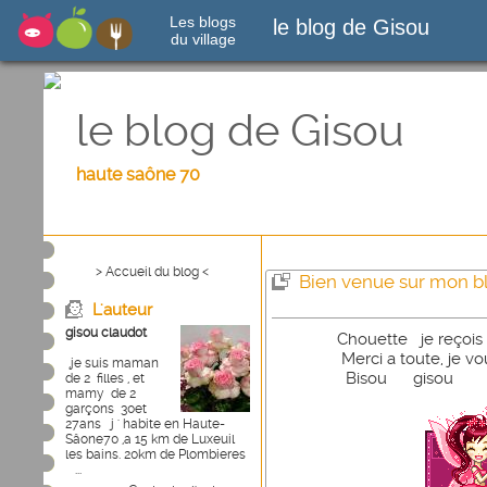
Les blogs
le blog de Gisou
du village
le blog de Gisou
haute saône 70
> Accueil du blog <
Bien venue sur mon b
L'auteur
gisou claudot
Chouette je reçois le
Merci a toute, je vous 
,je suis maman
Bisou gisou
de 2 filles , et
mamy de 2
garçons 30et
27ans j ' habite en Haute-
Sâone70 ,a 15 km de Luxeuil
les bains. 20km de Plombieres
...