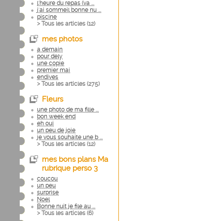
l'heure du repas (va ...
j'ai sommeil bonne nu ...
piscine
> Tous les articles (
12
)
mes photos
a demain
pour dely
une copie
premier mai
endives
> Tous les articles (
275
)
Fleurs
une photo de ma fille ...
bon week end
eh oui
un peu de joie
je vous souhaite une b ...
> Tous les articles (
12
)
mes bons plans Ma
rubrique perso 3
coucou
un peu
surprise
Noel
Bonne nuit je file au ...
> Tous les articles (
6
)