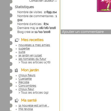
Contacter l'auteur
>>
Statistiques
Nombre de visites :
2 699 214
Nombre de commentaires :
1
502
Nombre d'articles :
874
Dernière màj le
08/06/2016
Ajouter un commentaire
Blog créé le
11/02/2008
Mes recettes
nouvelles a mes amies
superbe
suite
le jardin en juillet
les tomates du futur
> Tous les articles (
476
)
Mon jardin
choux fleurs
Cueillette
Récolte
Concombres
choux fleur
> Tous les articles (
29
)
Ma santé
la nouvelle est arrivé ...
Me revoila