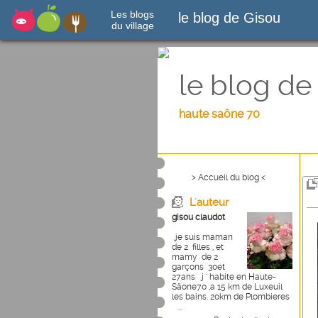
Les blogs
le blog de Gisou
du village
le blog de
haute saône 70
> Accueil du blog <
L'auteur
gisou claudot
,je suis maman
de 2 filles , et
mamy de 2
garçons 30et
27ans j ' habite en Haute-
Sâone70 ,a 15 km de Luxeuil
les bains. 20km de Plombieres
...