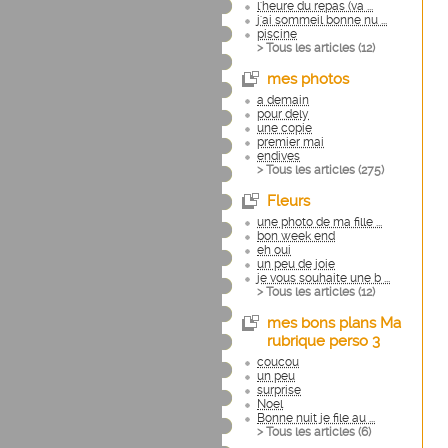
l'heure du repas (va ...
j'ai sommeil bonne nu ...
piscine
> Tous les articles (
12
)
mes photos
a demain
pour dely
une copie
premier mai
endives
> Tous les articles (
275
)
Fleurs
une photo de ma fille ...
bon week end
eh oui
un peu de joie
je vous souhaite une b ...
> Tous les articles (
12
)
mes bons plans Ma
rubrique perso 3
coucou
un peu
surprise
Noel
Bonne nuit je file au ...
> Tous les articles (
6
)