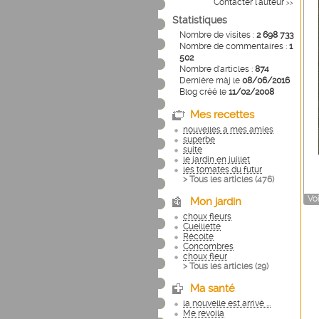
Contacter l'auteur
>>
Statistiques
Nombre de visites :
2 698 733
Nombre de commentaires :
1
502
Nombre d'articles :
874
Dernière màj le
08/06/2016
Blog créé le
11/02/2008
Mes recettes
nouvelles a mes amies
superbe
suite
le jardin en juillet
les tomates du futur
> Tous les articles (
476
)
Voi
Mon jardin
choux fleurs
Cueillette
Récolte
Concombres
choux fleur
> Tous les articles (
29
)
Ma santé
la nouvelle est arrivé ...
Me revoila