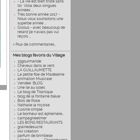
- La vie est bien triste sans
toi Voila deux longues
années ...
Très bonne année 2017 -
Nous vous souhaitons une
superbe année ...
Gisous - avec beaucoup de
retard (je n'avais pas vu)
reçois ...
> Plus de commentaires...
Mes blogs favoris du Village
33gourmande
Cheveux dans le vent
LA GUILLAUMETTE
La petite fille de Madeleine
animation Musicale
Vendée "BLOG"
Une île au soleil
Le blog de Titanique
blog de la fontaine bleue
Bois de Rose
Nathalie la niçoise
cuisine simple
Le bonheur est éphémère...
campagneetmer
LES BONS RESTAURANTS
grainedesucre
kiki création
parfum de brimbelle