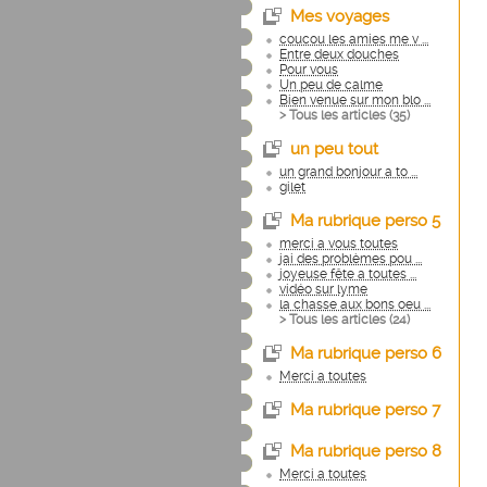
Mes voyages
coucou les amies me v ...
Entre deux douches
Pour vous
Un peu de calme
Bien venue sur mon blo ...
> Tous les articles (
35
)
un peu tout
un grand bonjour a to ...
gilet
Ma rubrique perso 5
merci a vous toutes
jai des problèmes pou ...
joyeuse fête a toutes ...
vidéo sur lyme
la chasse aux bons oeu ...
> Tous les articles (
24
)
Ma rubrique perso 6
Merci a toutes
Ma rubrique perso 7
Ma rubrique perso 8
Merci a toutes