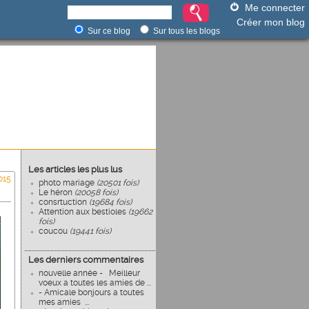
Me connecter
Créer mon blog
Sur ce blog
Sur tous les blogs
Les articles les plus lus
015
photo mariage
(20501 fois)
Le héron
(20058 fois)
consrtuction
(19684 fois)
Attention aux bestioles
(19662
fois)
coucou
(19441 fois)
Les derniers commentaires
nouvelle année - Meilleur
voeux a toutes les amies de ...
- Amicale bonjours a toutes
mes amies ...