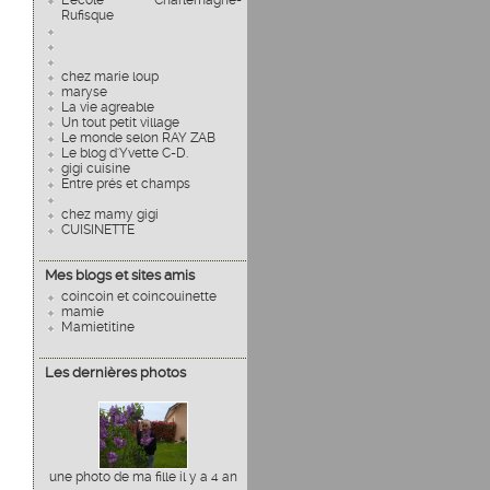
L'école Charlemagne-
Rufisque
chez marie loup
maryse
La vie agreable
Un tout petit village
Le monde selon RAY ZAB
Le blog d'Yvette C-D.
gigi cuisine
Entre prés et champs
chez mamy gigi
CUISINETTE
Mes blogs et sites amis
coincoin et coincouinette
mamie
Mamietitine
Les dernières photos
une photo de ma fille il y a 4 an